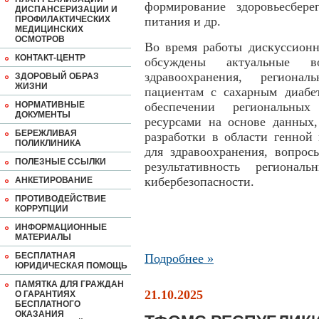
формирование здоровьесбере
ДИСПАНСЕРИЗАЦИИ И
ПРОФИЛАКТИЧЕСКИХ
питания и др.
МЕДИЦИНСКИХ
ОСМОТРОВ
Во время работы дискуссионн
КОНТАКТ-ЦЕНТР
обсуждены актуальные в
здравоохранения, регион
ЗДОРОВЫЙ ОБРАЗ
ЖИЗНИ
пациентам с сахарным диабе
НОРМАТИВНЫЕ
обеспечении региональных
ДОКУМЕНТЫ
ресурсами на основе данных
БЕРЕЖЛИВАЯ
разработки в области генной
ПОЛИКЛИНИКА
для здравоохранения, вопрос
ПОЛЕЗНЫЕ ССЫЛКИ
результативность регионал
кибербезопасности.
АНКЕТИРОВАНИЕ
ПРОТИВОДЕЙСТВИЕ
КОРРУПЦИИ
ИНФОРМАЦИОННЫЕ
МАТЕРИАЛЫ
БЕСПЛАТНАЯ
Подробнее »
ЮРИДИЧЕСКАЯ ПОМОЩЬ
ПАМЯТКА ДЛЯ ГРАЖДАН
21.10.2025
О ГАРАНТИЯХ
БЕСПЛАТНОГО
ОКАЗАНИЯ