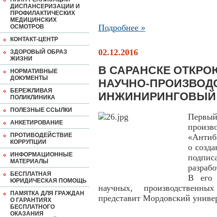
ДИСПАНСЕРИЗАЦИИ И
ПРОФИЛАКТИЧЕСКИХ
МЕДИЦИНСКИХ
Подробнее »
ОСМОТРОВ
КОНТАКТ-ЦЕНТР
02.12.2016
ЗДОРОВЫЙ ОБРАЗ
ЖИЗНИ
В САРАНСКЕ ОТКРО
НОРМАТИВНЫЕ
ДОКУМЕНТЫ
НАУЧНО-ПРОИЗВОД
БЕРЕЖЛИВАЯ
ИНЖИНИРИНГОВЫЙ 
ПОЛИКЛИНИКА
ПОЛЕЗНЫЕ ССЫЛКИ
Первы
АНКЕТИРОВАНИЕ
произ
ПРОТИВОДЕЙСТВИЕ
«Антиб
КОРРУПЦИИ
о созд
ИНФОРМАЦИОННЫЕ
подпис
МАТЕРИАЛЫ
разраб
БЕСПЛАТНАЯ
В его 
ЮРИДИЧЕСКАЯ ПОМОЩЬ
научных, производственны
ПАМЯТКА ДЛЯ ГРАЖДАН
представит Мордовский универ
О ГАРАНТИЯХ
БЕСПЛАТНОГО
ОКАЗАНИЯ