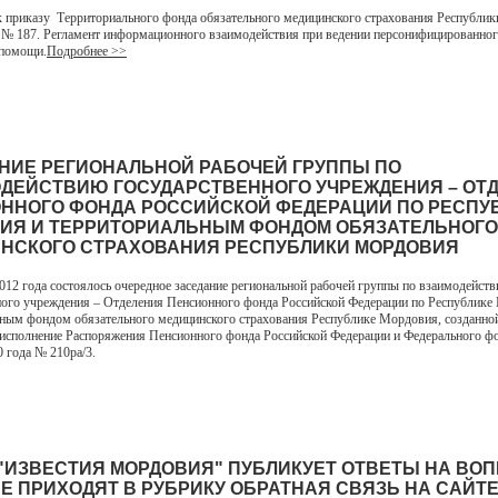
 приказу Территориального фонда обязательного медицинского страхования Республи
2 № 187. Регламент информационного взаимодействия при ведении персонифицированног
 помощи.
Подробнее >>
НИЕ РЕГИОНАЛЬНОЙ РАБОЧЕЙ ГРУППЫ ПО
ДЕЙСТВИЮ ГОСУДАРСТВЕННОГО УЧРЕЖДЕНИЯ – ОТ
ННОГО ФОНДА РОССИЙСКОЙ ФЕДЕРАЦИИ ПО РЕСПУ
ИЯ И ТЕРРИТОРИАЛЬНЫМ ФОНДОМ ОБЯЗАТЕЛЬНОГО
НСКОГО СТРАХОВАНИЯ РЕСПУБЛИКИ МОРДОВИЯ
2012 года состоялось очередное заседание региональной рабочей группы по взаимодейст
ного учреждения – Отделения Пенсионного фонда Российской Федерации по Республике
ным фондом обязательного медицинского страхования Республике Мордовия, созданно
 исполнение Распоряжения Пенсионного фонда Российской Федерации и Федерального 
0 года № 210ра/3.
 "ИЗВЕСТИЯ МОРДОВИЯ" ПУБЛИКУЕТ ОТВЕТЫ НА ВО
Е ПРИХОДЯТ В РУБРИКУ ОБРАТНАЯ СВЯЗЬ НА САЙТ