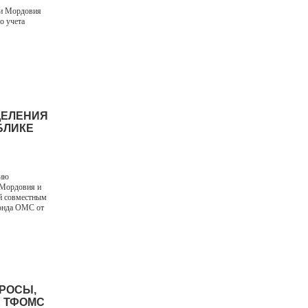
ки Мордовия
о учета
ДЕЛЕНИЯ
БЛИКЕ
вию
 Мордовия и
й совместным
фонда ОМС от
ПРОСЫ,
Е ТФОМС