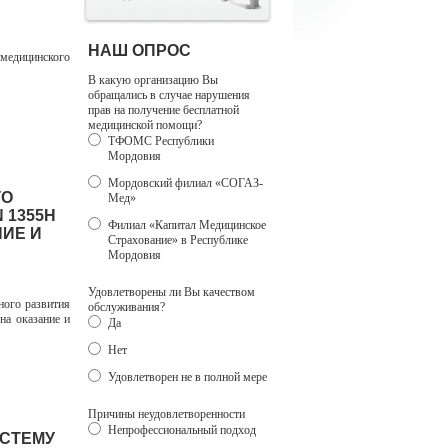
НАШ ОПРОС
 медицинского
В какую организацию Вы
обращались в случае нарушения
прав на получение бесплатной
медицинской помощи?
ТФОМС Республики
Мордовия
Мордовский филиал «СОГАЗ-
ГО
Мед»
 1355Н
Филиал «Капитал Медицинское
ИЕ И
Страхование» в Республике
Мордовия
Удовлетворены ли Вы качеством
ого развития
обслуживания?
на оказание и
Да
Нет
Удовлетворен не в полной мере
Причины неудовлетворенности
Непрофессиональный подход
ИСТЕМУ