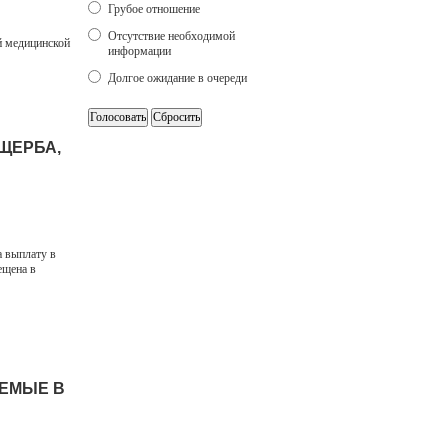
Грубое отношение
Отсутствие необходимой
й медицинской
информации
Долгое ожидание в очереди
ЩЕРБА,
 выплату в
ещена в
АЕМЫЕ В