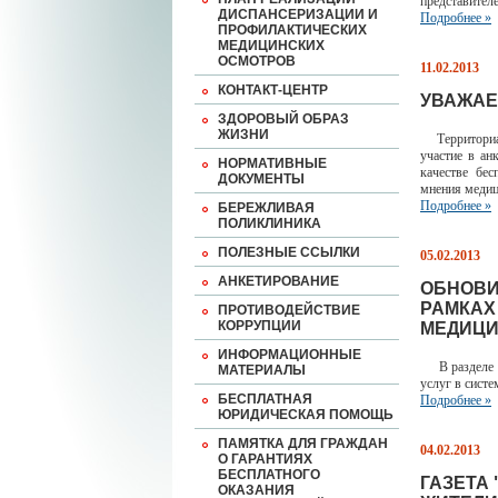
представител
ДИСПАНСЕРИЗАЦИИ И
Подробнее »
ПРОФИЛАКТИЧЕСКИХ
МЕДИЦИНСКИХ
ОСМОТРОВ
11.02.2013
КОНТАКТ-ЦЕНТР
УВАЖАЕ
ЗДОРОВЫЙ ОБРАЗ
ЖИЗНИ
Территориаль
участие в ан
НОРМАТИВНЫЕ
качестве бе
ДОКУМЕНТЫ
мнения медиц
Подробнее »
БЕРЕЖЛИВАЯ
ПОЛИКЛИНИКА
ПОЛЕЗНЫЕ ССЫЛКИ
05.02.2013
АНКЕТИРОВАНИЕ
ОБНОВИ
РАМКАХ
ПРОТИВОДЕЙСТВИЕ
КОРРУПЦИИ
МЕДИЦИ
ИНФОРМАЦИОННЫЕ
В разделе Н
МАТЕРИАЛЫ
услуг в сист
БЕСПЛАТНАЯ
Подробнее »
ЮРИДИЧЕСКАЯ ПОМОЩЬ
ПАМЯТКА ДЛЯ ГРАЖДАН
04.02.2013
О ГАРАНТИЯХ
БЕСПЛАТНОГО
ГАЗЕТА
ОКАЗАНИЯ