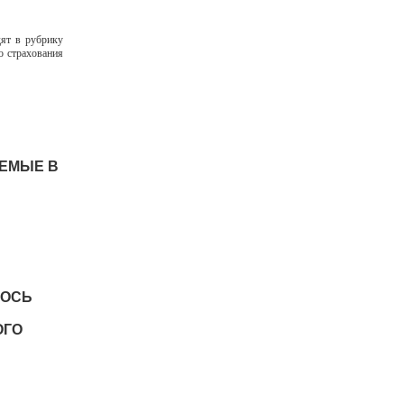
дят в рубрику
о страхования
АЕМЫЕ В
ЛОСЬ
ОГО