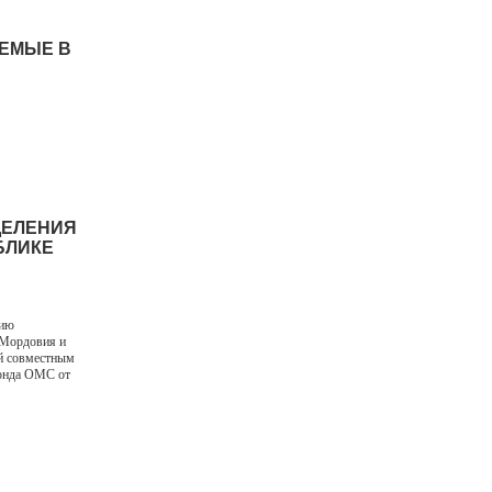
АЕМЫЕ В
ДЕЛЕНИЯ
БЛИКЕ
вию
 Мордовия и
й совместным
фонда ОМС от