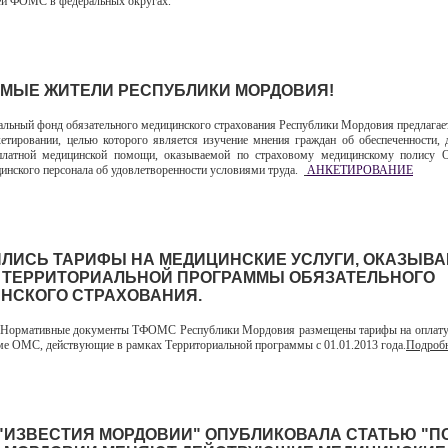
ей ФОМС в федеральных округах.
МЫЕ ЖИТЕЛИ РЕСПУБЛИКИ МОРДОВИЯ!
ный фонд обязательного медицинского страхования Республики Мордовия предлагае
кетировании, целью которого является изучение мнения граждан об обеспеченности, 
сплатной медицинской помощи, оказываемой по страховому медицинскому полису 
инского персонала об удовлетворенности условиями труда.
АНКЕТИРОВАНИЕ
ЛИСЬ ТАРИФЫ НА МЕДИЦИНСКИЕ УСЛУГИ, ОКАЗЫВ
 ТЕРРИТОРИАЛЬНОЙ ПРОГРАММЫ ОБЯЗАТЕЛЬНОГО
НСКОГО СТРАХОВАНИЯ.
ормативные документы ТФОМС Республики Мордовия размещены тарифы на оплату
еме ОМС, действующие в рамках Территориальной программы с 01.01.2013 года.
Подробн
 "ИЗВЕСТИЯ МОРДОВИИ" ОПУБЛИКОВАЛА СТАТЬЮ "П