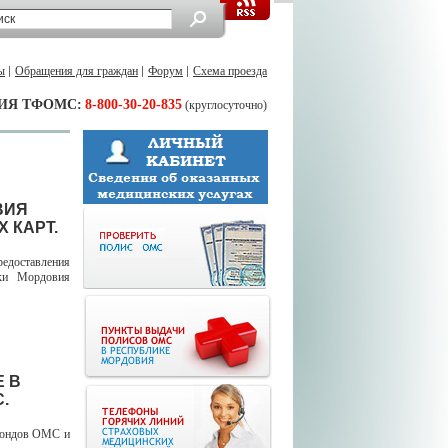
ы
Обращения для граждан
Форум
Схема проезда
ИЯ ТФОМС:
8-800-30-20-835
(круглосуточно)
ВИЯ
 КАРТ.
едоставления
ики Мордовия
 В
.
фондов ОМС и