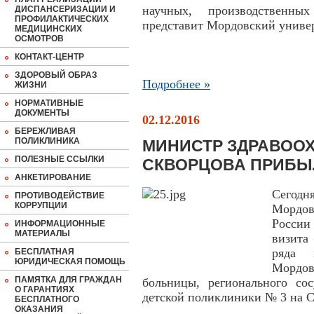
научных, производственны
ДИСПАНСЕРИЗАЦИИ И
ПРОФИЛАКТИЧЕСКИХ
представит Мордовский универ
МЕДИЦИНСКИХ
ОСМОТРОВ
КОНТАКТ-ЦЕНТР
ЗДОРОВЫЙ ОБРАЗ
Подробнее »
ЖИЗНИ
НОРМАТИВНЫЕ
ДОКУМЕНТЫ
02.12.2016
БЕРЕЖЛИВАЯ
ПОЛИКЛИНИКА
МИНИСТР ЗДРАВОО
ПОЛЕЗНЫЕ ССЫЛКИ
СКВОРЦОВА ПРИБЫ
АНКЕТИРОВАНИЕ
Сегод
ПРОТИВОДЕЙСТВИЕ
КОРРУПЦИИ
Мордо
России
ИНФОРМАЦИОННЫЕ
МАТЕРИАЛЫ
визита
ряда 
БЕСПЛАТНАЯ
ЮРИДИЧЕСКАЯ ПОМОЩЬ
Мордо
ПАМЯТКА ДЛЯ ГРАЖДАН
больницы, регионального сос
О ГАРАНТИЯХ
детской поликлиники № 3 на С
БЕСПЛАТНОГО
ОКАЗАНИЯ