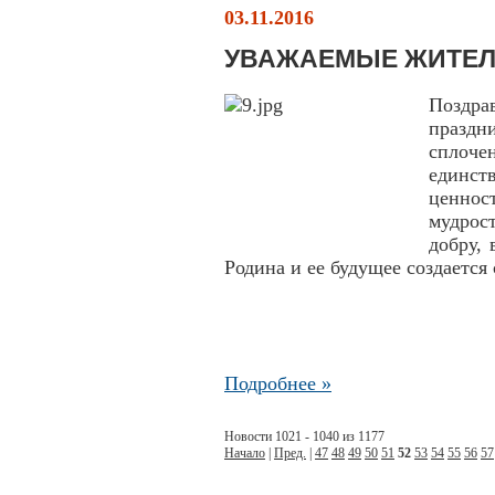
03.11.2016
УВАЖАЕМЫЕ ЖИТЕЛ
Поздра
праздн
сплоче
единс
ценнос
мудрос
добру,
Родина и ее будущее создается 
Подробнее »
Новости 1021 - 1040 из 1177
Начало
|
Пред.
|
47
48
49
50
51
52
53
54
55
56
57