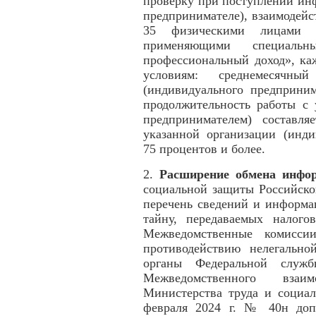
проверку при поступлении ин
предпринимателе), взаимодей
35 физическими лицами (и
применяющими специал
профессиональный доход», ка
условиям: среднемесячн
(индивидуального предприним
продолжительность работы с 
предпринимателем) составля
указанной организации (инди
75 процентов и более.
2.
Расширение обмена инфор
социальной защиты Российско
перечень сведений и информа
тайну, передаваемых налог
Межведомственные комисси
противодействию нелегально
органы Федеральной служ
Межведомственного взаи
Министерства труда и социа
февраля 2024 г. № 40н допо