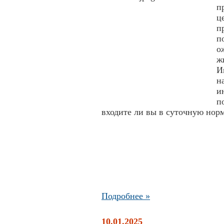
п
ц
п
п
о
ж
И
н
и
п
входите ли вы в суточную нор
Подробнее »
10.01.2025