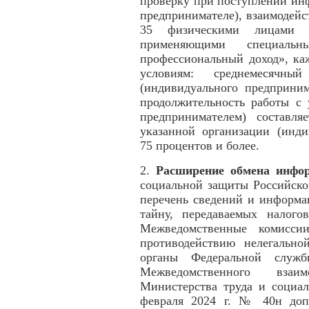
проверку при поступлении ин
предпринимателе), взаимодей
35 физическими лицами (и
применяющими специал
профессиональный доход», ка
условиям: среднемесячн
(индивидуального предприним
продолжительность работы с 
предпринимателем) составля
указанной организации (инди
75 процентов и более.
2.
Расширение обмена инфор
социальной защиты Российско
перечень сведений и информа
тайну, передаваемых налог
Межведомственные комисси
противодействию нелегально
органы Федеральной служ
Межведомственного взаи
Министерства труда и социа
февраля 2024 г. № 40н допо