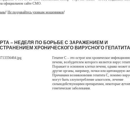
 на официальном сайте СМО.
льны
!
Не поддавайтесь уловкам мошенников
!
АРТА – НЕДЕЛЯ ПО БОРЬБЕ С ЗАРАЖЕНИЕМ И
СТРАНЕНИЕМ ХРОНИЧЕСКОГО ВИРУСНОГО ГЕПАТИТА
Гепатит С – это острое или хроническое инфекционн
печени, возбудителем которого является вирус гепат
Поражает в основном клетки печени, однако может 
другие органы, например, почки или щитовидную же
Причинами возникновения гепатита С, помимо вирус
могут быть злоупотребление алкоголем, лечение
сильнодействующими препаратами, некоторые ауто
генетические заболевания.