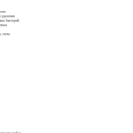
свою
и удаления
ных бактерий
левых
, силы