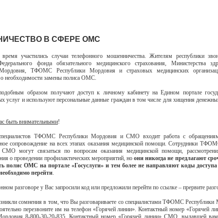
ИЧЕСТВО В СФЕРЕ ОМС
 время участились случаи телефонного мошенничества. Жителям республики зво
Федерального фонда обязательного медицинского страхования, Министерства здр
 Мордовия, ТФОМС Республики Мордовия и страховых медицинских организа
 о необходимости замены полиса ОМС.
одобным образом получают доступ к личному кабинету на Едином портале госуд
х услуг и используют персональные данные граждан в том числе для хищения денежных
ас быть внимательными
!
специалистов ТФОМС Республики Мордовия и СМО входит работа с обращениям
ное сопровождение на всех этапах оказания медицинской помощи. Сотрудники ТФОМ
СМО могут связаться по вопросам оказания медицинской помощи, рассмотрени
ия о проведении профилактических мероприятий, но
они никогда не предлагают сро
ь полис ОМС на портале «Госуслуги» и тем более не направляют коды доступа
необходимо перейти
.
онном разговоре у Вас запросили код или предложили перейти по ссылке – прервите раз
озникли сомнения в том, что Вы разговариваете со специалистами ТФОМС Республики
ятельно перезвоните им на телефон «Горячей линии». Контактный номер «Горячей
Мордовия 8-800-30-20-835. Контактный номер «Горячей линии» СМО, выдавшей ва