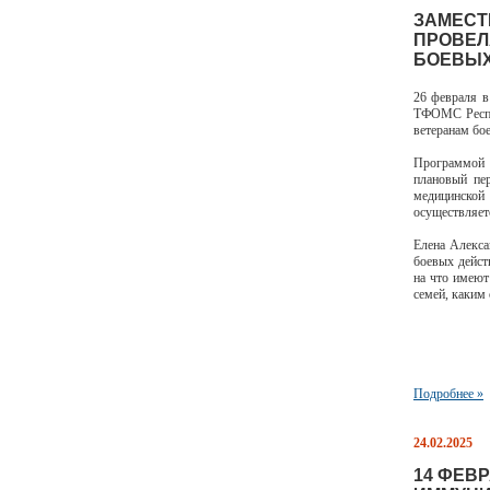
ЗАМЕСТ
ПРОВЕЛ
БОЕВЫХ
26 февраля в
ТФОМС Респу
ветеранам бо
Программой 
плановый пе
медицинско
осуществляе
Елена Алекса
боевых дейст
на что имеют
семей, каким
Подробнее »
24.02.2025
14 ФЕВ