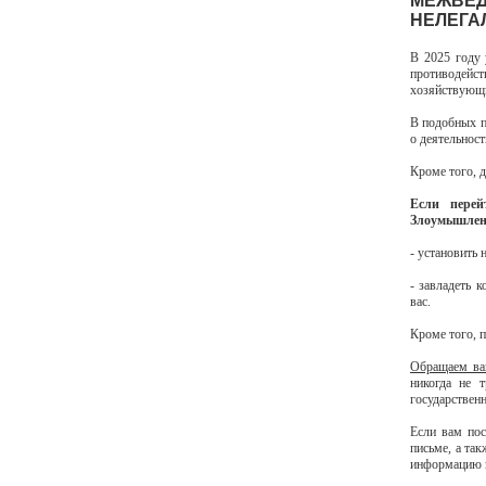
МЕЖВЕД
НЕЛЕГА
В 2025 году 
противодейст
хозяйствующи
В подобных п
о деятельнос
Кроме того, 
Если перей
Злоумышлен
- установить
- завладеть 
вас.
Кроме того, 
Обращаем ва
никогда не 
государствен
Если вам пос
письме, а та
информацию в