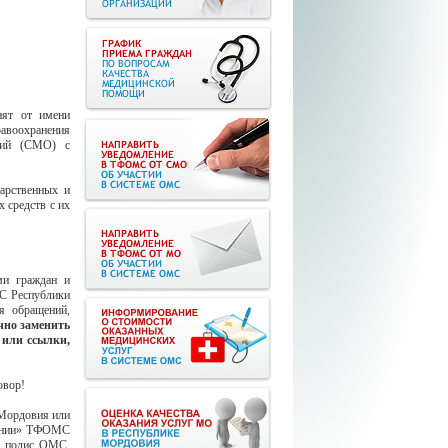
нят от имени
авоохранения
ций (СМО) с
арственных и
 средств с их
и граждан и
С Республики
я обращений,
чно заменить
 или ссылки,
говор!
 Мордовия или
 линии» ТФОМС
м полис ОМС,