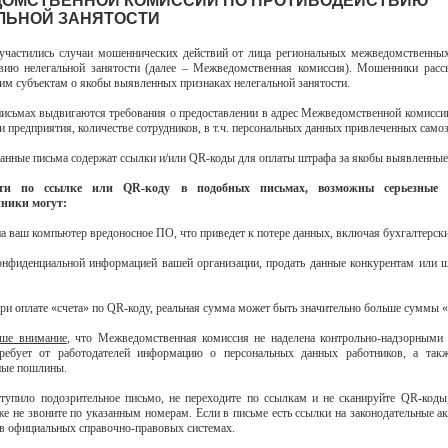
ОМСТВЕННОЙ КОМИССИИ ПО ПРОТИВОДЕЙСТВИЮ
ЛЬНОЙ ЗАНЯТОСТИ
участились случаи мошеннических действий от лица региональных межведомственны
вию нелегальной занятости (далее – Межведомственная комиссия). Мошенники рас
м субъектам о якобы выявленных признаках нелегальной занятости.
исьмах выдвигаются требования о предоставлении в адрес Межведомственной комисс
ти предприятия, количестве сотрудников, в т.ч. персональных данных привлеченных само
данные письма содержат ссылки и/или QR-коды для оплаты штрафа за якобы выявленны
ти по ссылке или QR-коду в подобных письмах, возможны серьезные п
ники могут:
 на ваш компьютер вредоносное ПО, что приведет к потере данных, включая бухгалтерск
конфиденциальной информацией вашей организации, продать данные конкурентам или 
при оплате «счета» по QR-коду, реальная сумма может быть значительно больше суммы
ше внимание
, что Межведомственная комиссия не наделена контрольно-надзорными
требует от работодателей информацию о персональных данных работников, а такж
ные пошлины.
тупило подозрительное письмо, не переходите по ссылкам и не сканируйте QR-коды
кже не звоните по указанным номерам. Если в письме есть ссылки на законодательные ак
 официальных справочно-правовых системах.