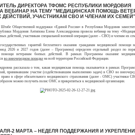
ИТЕЛЬ ДИРЕКТОРА ТФОМС РЕСПУБЛИКИ МОРДОВИЯ
А ВЕБИНАР НА ТЕМУ "МЕДИЦИНСКАЯ ПОМОЩЬ ВЕТ
 ДЕЙСТВИЙ, УЧАСТНИКАМ СВО И ЧЛЕНАМ ИХ СЕМЕЙ
 Штабе Общественной поддержки «Единой России» в Республики Мордовия заместит
блики Мордовия Антипова Елена Александровна провела вебинар на тему «Медици
евых действий, участникам специальной военной операции (далее – СВО) и членам их се
государственных гарантий бесплатного оказания гражданам медицинской помощи н
риод 2026 и 2027 годов (далее – Программа) определен отдельный раздел по поря
й помощи ветеранам боевых действий. В рамках Программы оказание медицин
тся
во внеочередном порядке
на всей территории Российской Федерации.
ндровна рассказала о том, какая медицинская помощь оказывается в рамках Програ
вий, принимавшим участие (содействовавшим выполнению задач) в СВО во внеочере
 право в сфере обязательного медицинского страхования (далее - ОМС) участники С
 образом можно получить полис ОМС и прикрепиться к медицинской организации.
РАЛЯ-2 МАРТА – НЕДЕЛЯ ПОДДЕРЖАНИЯ И УКРЕПЛЕН