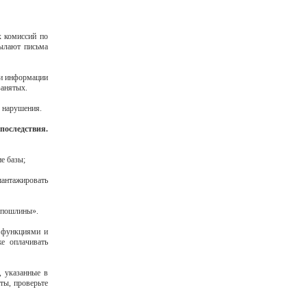
х комиссий по
сылают письма
ии информации
занятых.
е нарушения.
оследствия.
ие базы;
шантажировать
 «пошлины».
 функциями и
е оплачивать
, указанные в
ты, проверьте