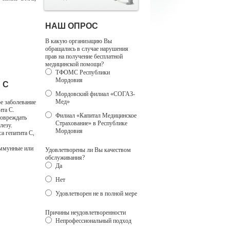
НАШ ОПРОС
В какую организацию Вы
обращались в случае нарушения
прав на получение бесплатной
медицинской помощи?
ТФОМС Республики
Мордовия
 С
Мордовский филиал «СОГАЗ-
Мед»
ое заболевание
ита С.
Филиал «Капитал Медицинское
повреждать
Страхование» в Республике
лезу.
Мордовия
а гепатита С,
иммунные или
Удовлетворены ли Вы качеством
обслуживания?
Да
Нет
Удовлетворен не в полной мере
Причины неудовлетворенности
Непрофессиональный подход