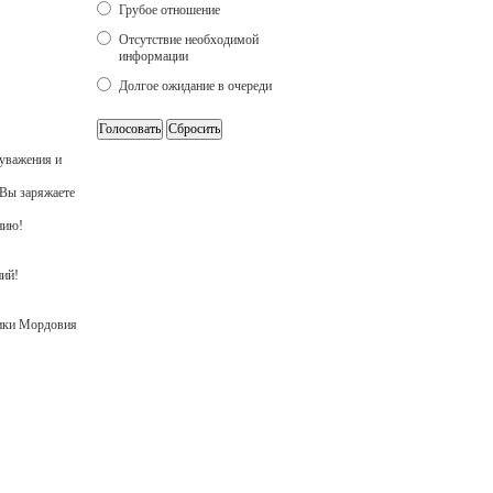
Грубое отношение
Отсутствие необходимой
информации
Долгое ожидание в очереди
уважения и
 Вы заряжаете
анию!
ний!
ики Мордовия
А