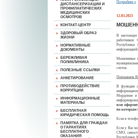
Подробнее »
ДИСПАНСЕРИЗАЦИИ И
ПРОФИЛАКТИЧЕСКИХ
МЕДИЦИНСКИХ
12.03.2025
ОСМОТРОВ
МОШЕНН
КОНТАКТ-ЦЕНТР
ЗДОРОВЫЙ ОБРАЗ
В настоящее
ЖИЗНИ
работников 
Республики
НОРМАТИВНЫЕ
информацией
ДОКУМЕНТЫ
БЕРЕЖЛИВАЯ
Мошенники п
ПОЛИКЛИНИКА
муниципальны
счетов.
ПОЛЕЗНЫЕ ССЫЛКИ
Призываем В
АНКЕТИРОВАНИЕ
ПРОТИВОДЕЙСТВИЕ
В функции 
КОРРУПЦИИ
информацион
Мордовия и 
ИНФОРМАЦИОННЫЕ
информирован
МАТЕРИАЛЫ
или оформит
по которым 
БЕСПЛАТНАЯ
ЮРИДИЧЕСКАЯ ПОМОЩЬ
Если в телеф
ПАМЯТКА ДЛЯ ГРАЖДАН
О ГАРАНТИЯХ
Если у Вас в
БЕСПЛАТНОГО
СМО, самосто
ОКАЗАНИЯ
Республики 