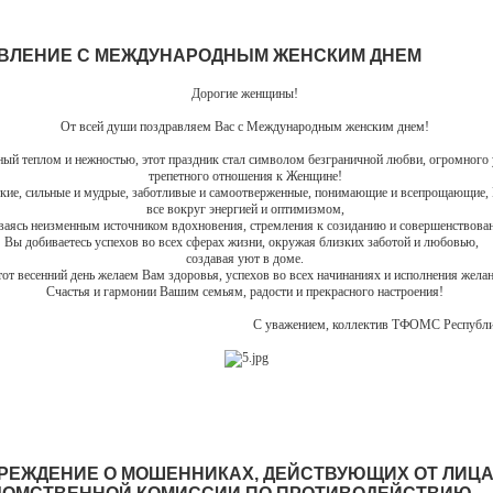
ВЛЕНИЕ С МЕЖДУНАРОДНЫМ ЖЕНСКИМ ДНЕМ
Дорогие женщины!
От всей души поздравляем Вас с Международным женским днем!
ый теплом и нежностью, этот праздник стал символом безграничной любви, огромного 
трепетного отношения к Женщине!
кие, сильные и мудрые, заботливые и самоотверженные, понимающие и всепрощающие,
все вокруг энергией и оптимизмом,
ваясь неизменным источником вдохновения, стремления к созиданию и совершенствов
Вы добиваетесь успехов во всех сферах жизни, окружая близких заботой и любовью,
создавая уют в доме.
тот весенний день желаем Вам здоровья, успехов во всех начинаниях и исполнения жела
Счастья и гармонии Вашим семьям, радости и прекрасного настроения!
С уважением, коллектив ТФОМС Республ
РЕЖДЕНИЕ О МОШЕННИКАХ, ДЕЙСТВУЮЩИХ ОТ ЛИЦ