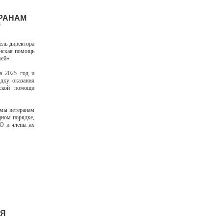
ЕРАНАМ
"
ель директора
нская помощь
мей».
а 2025 год и
дку оказания
ской помощи
ммы ветеранам
дном порядке,
ВО и члены их
ИЯ