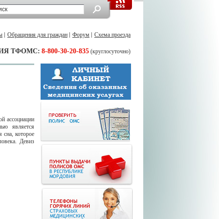
ы
Обращения для граждан
Форум
Схема проезда
ИЯ ТФОМС:
8-800-30-20-835
(круглосуточно)
ой ассоциации
лью является
 сна, которое
ловека. Девиз