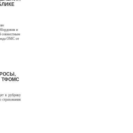
БЛИКЕ
вию
 Мордовия и
й совместным
фонда ОМС от
ПРОСЫ,
Е ТФОМС
дят в рубрику
о страхования