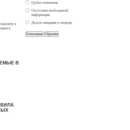
Грубое отношение
Отсутствие необходимой
информации
Долгое ожидание в очереди
 выплату в
ещена в
АЕМЫЕ В
АВИЛА
НЫХ