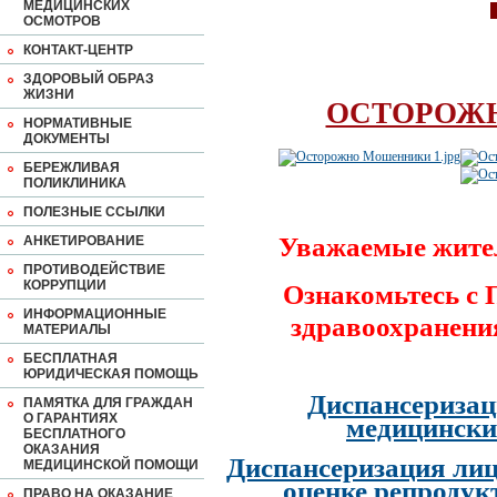
МЕДИЦИНСКИХ
ОСМОТРОВ
КОНТАКТ-ЦЕНТР
ЗДОРОВЫЙ ОБРАЗ
ЖИЗНИ
ОСТОРОЖ
НОРМАТИВНЫЕ
ДОКУМЕНТЫ
БЕРЕЖЛИВАЯ
ПОЛИКЛИНИКА
ПОЛЕЗНЫЕ ССЫЛКИ
Уважаемые жите
АНКЕТИРОВАНИЕ
ПРОТИВОДЕЙСТВИЕ
КОРРУПЦИИ
Ознакомьтесь с
ИНФОРМАЦИОННЫЕ
здравоохранени
МАТЕРИАЛЫ
БЕСПЛАТНАЯ
ЮРИДИЧЕСКАЯ ПОМОЩЬ
Диспансеризац
ПАМЯТКА ДЛЯ ГРАЖДАН
О ГАРАНТИЯХ
медицински
БЕСПЛАТНОГО
ОКАЗАНИЯ
Диспансеризация лиц
МЕДИЦИНСКОЙ ПОМОЩИ
оценке репродук
ПРАВО НА ОКАЗАНИЕ