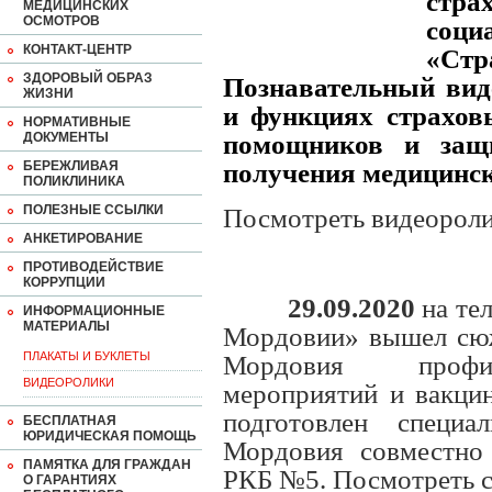
стр
МЕДИЦИНСКИХ
ОСМОТРОВ
соц
КОНТАКТ-ЦЕНТР
«Ст
ЗДОРОВЫЙ ОБРАЗ
Познавательный вид
ЖИЗНИ
и функциях страхов
НОРМАТИВНЫЕ
ДОКУМЕНТЫ
помощников и защи
БЕРЕЖЛИВАЯ
получения медицинс
ПОЛИКЛИНИКА
ПОЛЕЗНЫЕ ССЫЛКИ
Посмотреть видеорол
АНКЕТИРОВАНИЕ
ПРОТИВОДЕЙСТВИЕ
КОРРУПЦИИ
29.09.2020
на те
ИНФОРМАЦИОННЫЕ
МАТЕРИАЛЫ
Мордовии» вышел сюж
ПЛАКАТЫ И БУКЛЕТЫ
Мордовия профил
ВИДЕОРОЛИКИ
мероприятий и вакцин
подготовлен специ
БЕСПЛАТНАЯ
ЮРИДИЧЕСКАЯ ПОМОЩЬ
Мордовия совместно
ПАМЯТКА ДЛЯ ГРАЖДАН
РКБ №5. Посмотреть 
О ГАРАНТИЯХ