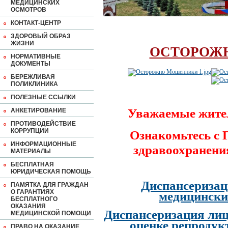
МЕДИЦИНСКИХ
ОСМОТРОВ
КОНТАКТ-ЦЕНТР
ЗДОРОВЫЙ ОБРАЗ
ЖИЗНИ
ОСТОРОЖ
НОРМАТИВНЫЕ
ДОКУМЕНТЫ
БЕРЕЖЛИВАЯ
ПОЛИКЛИНИКА
ПОЛЕЗНЫЕ ССЫЛКИ
Уважаемые жите
АНКЕТИРОВАНИЕ
ПРОТИВОДЕЙСТВИЕ
КОРРУПЦИИ
Ознакомьтесь с
ИНФОРМАЦИОННЫЕ
здравоохранени
МАТЕРИАЛЫ
БЕСПЛАТНАЯ
ЮРИДИЧЕСКАЯ ПОМОЩЬ
Диспансеризац
ПАМЯТКА ДЛЯ ГРАЖДАН
О ГАРАНТИЯХ
медицински
БЕСПЛАТНОГО
ОКАЗАНИЯ
Диспансеризация лиц
МЕДИЦИНСКОЙ ПОМОЩИ
оценке репродук
ПРАВО НА ОКАЗАНИЕ