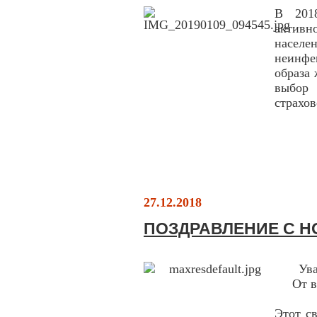
В 201
активн
насел
неинфе
образа 
выбор
страхо
27.12.2018
ПОЗДРАВЛЕНИЕ С Н
Ув
От в
Этот с