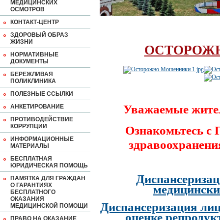
МЕДИЦИНСКИХ
ОСМОТРОВ
КОНТАКТ-ЦЕНТР
ЗДОРОВЫЙ ОБРАЗ
ЖИЗНИ
ОСТОРОЖ
НОРМАТИВНЫЕ
ДОКУМЕНТЫ
БЕРЕЖЛИВАЯ
ПОЛИКЛИНИКА
ПОЛЕЗНЫЕ ССЫЛКИ
Уважаемые жите
АНКЕТИРОВАНИЕ
ПРОТИВОДЕЙСТВИЕ
КОРРУПЦИИ
Ознакомьтесь с
ИНФОРМАЦИОННЫЕ
здравоохранени
МАТЕРИАЛЫ
БЕСПЛАТНАЯ
ЮРИДИЧЕСКАЯ ПОМОЩЬ
Диспансеризац
ПАМЯТКА ДЛЯ ГРАЖДАН
О ГАРАНТИЯХ
медицински
БЕСПЛАТНОГО
ОКАЗАНИЯ
Диспансеризация лиц
МЕДИЦИНСКОЙ ПОМОЩИ
оценке репродук
ПРАВО НА ОКАЗАНИЕ