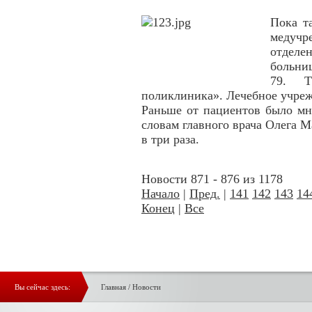
Пока т
медуч
отдел
больни
79. Т
поликлиника». Лечебное учреж
Раньше от пациентов было мн
словам главного врача Олега М
в три раза.
Новости 871 - 876 из 1178
Начало
|
Пред.
|
141
142
143
14
Конец
|
Все
Вы сейчас здесь:
Главная
/
Новости