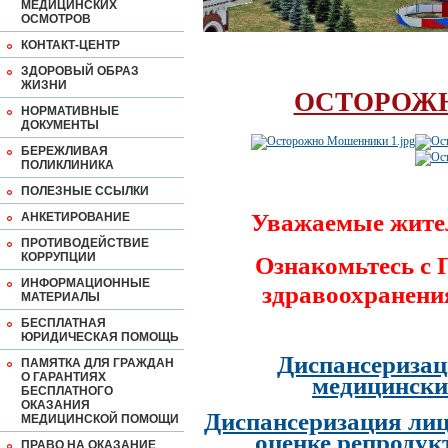
МЕДИЦИНСКИХ
ОСМОТРОВ
КОНТАКТ-ЦЕНТР
ЗДОРОВЫЙ ОБРАЗ
ЖИЗНИ
ОСТОРОЖ
НОРМАТИВНЫЕ
ДОКУМЕНТЫ
БЕРЕЖЛИВАЯ
ПОЛИКЛИНИКА
ПОЛЕЗНЫЕ ССЫЛКИ
Уважаемые жите
АНКЕТИРОВАНИЕ
ПРОТИВОДЕЙСТВИЕ
КОРРУПЦИИ
Ознакомьтесь с
ИНФОРМАЦИОННЫЕ
здравоохранени
МАТЕРИАЛЫ
БЕСПЛАТНАЯ
ЮРИДИЧЕСКАЯ ПОМОЩЬ
Диспансеризац
ПАМЯТКА ДЛЯ ГРАЖДАН
О ГАРАНТИЯХ
медицински
БЕСПЛАТНОГО
ОКАЗАНИЯ
Диспансеризация лиц
МЕДИЦИНСКОЙ ПОМОЩИ
оценке репродук
ПРАВО НА ОКАЗАНИЕ