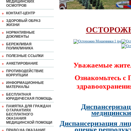
МЕДИЦИНСКИХ
ОСМОТРОВ
КОНТАКТ-ЦЕНТР
ЗДОРОВЫЙ ОБРАЗ
ЖИЗНИ
ОСТОРОЖ
НОРМАТИВНЫЕ
ДОКУМЕНТЫ
БЕРЕЖЛИВАЯ
ПОЛИКЛИНИКА
ПОЛЕЗНЫЕ ССЫЛКИ
Уважаемые жите
АНКЕТИРОВАНИЕ
ПРОТИВОДЕЙСТВИЕ
КОРРУПЦИИ
Ознакомьтесь с
ИНФОРМАЦИОННЫЕ
здравоохранени
МАТЕРИАЛЫ
БЕСПЛАТНАЯ
ЮРИДИЧЕСКАЯ ПОМОЩЬ
Диспансеризац
ПАМЯТКА ДЛЯ ГРАЖДАН
О ГАРАНТИЯХ
медицински
БЕСПЛАТНОГО
ОКАЗАНИЯ
Диспансеризация лиц
МЕДИЦИНСКОЙ ПОМОЩИ
оценке репродук
ПРАВО НА ОКАЗАНИЕ