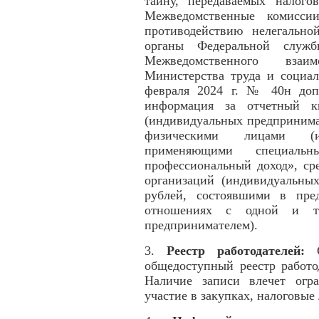
тайну, передаваемых налог
Межведомственные комисси
противодействию нелегально
органы Федеральной служ
Межведомственного взаи
Министерства труда и социа
февраля 2024 г. № 40н допо
информация за отчетный кв
(индивидуальных предпринима
физическими лицами (ин
применяющими специал
профессиональный доход», ср
организаций (индивидуальны
рублей, состоявшими в пре
отношениях с одной и то
предпринимателем).
3.
Реестр работодателей:
C
общедоступный реестр работо
Наличие записи влечет огра
участие в закупках, налоговые