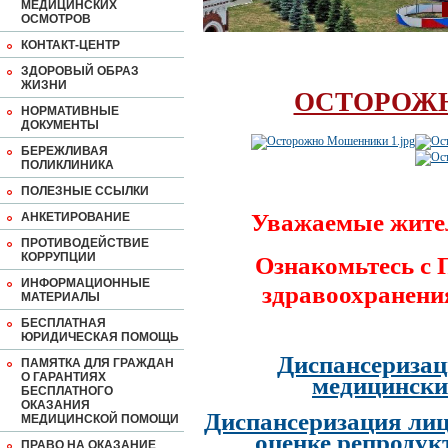
МЕДИЦИНСКИХ
ОСМОТРОВ
КОНТАКТ-ЦЕНТР
ЗДОРОВЫЙ ОБРАЗ
ЖИЗНИ
ОСТОРОЖ
НОРМАТИВНЫЕ
ДОКУМЕНТЫ
БЕРЕЖЛИВАЯ
ПОЛИКЛИНИКА
ПОЛЕЗНЫЕ ССЫЛКИ
Уважаемые жите
АНКЕТИРОВАНИЕ
ПРОТИВОДЕЙСТВИЕ
КОРРУПЦИИ
Ознакомьтесь с
ИНФОРМАЦИОННЫЕ
здравоохранени
МАТЕРИАЛЫ
БЕСПЛАТНАЯ
ЮРИДИЧЕСКАЯ ПОМОЩЬ
Диспансеризац
ПАМЯТКА ДЛЯ ГРАЖДАН
О ГАРАНТИЯХ
медицински
БЕСПЛАТНОГО
ОКАЗАНИЯ
Диспансеризация лиц
МЕДИЦИНСКОЙ ПОМОЩИ
оценке репродук
ПРАВО НА ОКАЗАНИЕ