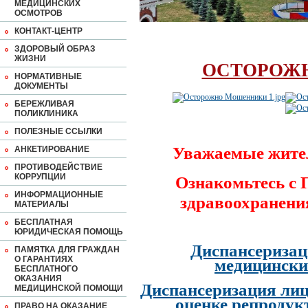
МЕДИЦИНСКИХ
ОСМОТРОВ
КОНТАКТ-ЦЕНТР
ЗДОРОВЫЙ ОБРАЗ
ЖИЗНИ
ОСТОРОЖ
НОРМАТИВНЫЕ
ДОКУМЕНТЫ
БЕРЕЖЛИВАЯ
ПОЛИКЛИНИКА
ПОЛЕЗНЫЕ ССЫЛКИ
Уважаемые жите
АНКЕТИРОВАНИЕ
ПРОТИВОДЕЙСТВИЕ
КОРРУПЦИИ
Ознакомьтесь с
ИНФОРМАЦИОННЫЕ
здравоохранени
МАТЕРИАЛЫ
БЕСПЛАТНАЯ
ЮРИДИЧЕСКАЯ ПОМОЩЬ
Диспансеризац
ПАМЯТКА ДЛЯ ГРАЖДАН
О ГАРАНТИЯХ
медицински
БЕСПЛАТНОГО
ОКАЗАНИЯ
Диспансеризация лиц
МЕДИЦИНСКОЙ ПОМОЩИ
оценке репродук
ПРАВО НА ОКАЗАНИЕ