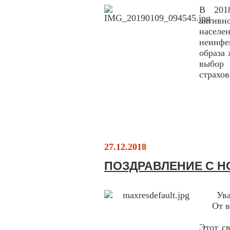
В 201
активн
насел
неинфе
образа 
выбор
страхо
27.12.2018
ПОЗДРАВЛЕНИЕ С Н
Ув
От в
Этот с