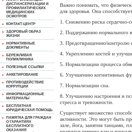
ДИСПАНСЕРИЗАЦИИ И
Важно понимать, что физическ
ПРОФИЛАКТИЧЕСКИХ
для здоровья. Она способствует
МЕДИЦИНСКИХ
ОСМОТРОВ
1. Снижению риска сердечно-с
КОНТАКТ-ЦЕНТР
ЗДОРОВЫЙ ОБРАЗ
2. Поддержанию нормального в
ЖИЗНИ
3. Предотвращению/контролю с
НОРМАТИВНЫЕ
ДОКУМЕНТЫ
4. Укреплению костей и улучш
БЕРЕЖЛИВАЯ
ПОЛИКЛИНИКА
5. Нормализации процесса обм
ПОЛЕЗНЫЕ ССЫЛКИ
6. Улучшению когнитивных фу
АНКЕТИРОВАНИЕ
ПРОТИВОДЕЙСТВИЕ
7. Нормализации сна.
КОРРУПЦИИ
ИНФОРМАЦИОННЫЕ
8. Улучшению настроения и пс
МАТЕРИАЛЫ
стресса и тревожности.
БЕСПЛАТНАЯ
ЮРИДИЧЕСКАЯ ПОМОЩЬ
Существует множество способо
ПАМЯТКА ДЛЯ ГРАЖДАН
активности. Это могут быть пр
О ГАРАНТИЯХ
зале, йога, занятия танцами, п
БЕСПЛАТНОГО
ОКАЗАНИЯ
нравится именно вам и вписыв