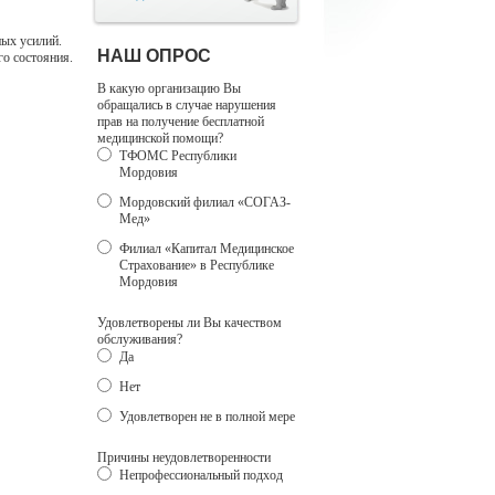
ных усилий.
НАШ ОПРОС
о состояния.
В какую организацию Вы
обращались в случае нарушения
прав на получение бесплатной
медицинской помощи?
ТФОМС Республики
Мордовия
Мордовский филиал «СОГАЗ-
Мед»
Филиал «Капитал Медицинское
Страхование» в Республике
Мордовия
Удовлетворены ли Вы качеством
обслуживания?
Да
Нет
Удовлетворен не в полной мере
Причины неудовлетворенности
Непрофессиональный подход