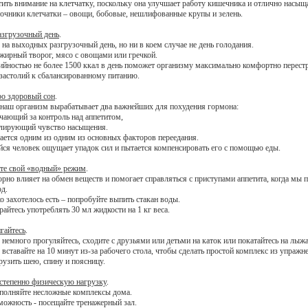
тить внимание на клетчатку, поскольку она улучшает работу кишечника и отлично насыщ
очники клетчатки – овощи, бобовые, нешлифованные крупы и зелень.
азгрузочный день
.
 на выходных разгрузочный день, но ни в коем случае не день голодания.
жирный творог, мясо с овощами или гречкой.
ийностью не более 1500 ккал в день поможет организму максимально комфортно перестр
застолий к сбалансированному питанию.
о здоровый сон
.
 наш организм вырабатывает два важнейших для похудения гормона:
ечающий за контроль над аппетитом,
гулирующий чувство насыщения.
ается одним из одним из основных факторов переедания.
ся человек ощущает упадок сил и пытается компенсировать его с помощью еды.
те свой «водный» режим
.
орно влияет на обмен веществ и помогает справляться с приступами аппетита, когда мы
од.
о захотелось есть – попробуйте выпить стакан воды.
райтесь употреблять 30 мл жидкости на 1 кг веса.
гайтесь
.
немного прогуляйтесь, сходите с друзьями или детьми на каток или покатайтесь на лыж
 вставайте на 10 минут из-за рабочего стола, чтобы сделать простой комплекс из упражн
рузить шею, спину и поясницу.
степенно физическую нагрузку
.
полняйте несложные комплексы дома.
зможность - посещайте тренажерный зал.