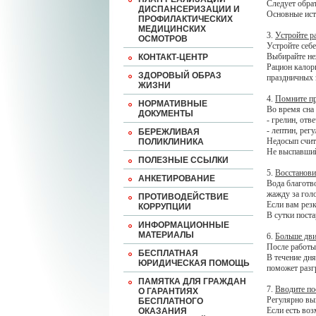
Следует обра
ДИСПАНСЕРИЗАЦИИ И
Основные ист
ПРОФИЛАКТИЧЕСКИХ
МЕДИЦИНСКИХ
3.
Устройте р
ОСМОТРОВ
Устройте себе
Выбирайте не
КОНТАКТ-ЦЕНТР
Рацион калор
ЗДОРОВЫЙ ОБРАЗ
праздничных 
ЖИЗНИ
4.
Помните пр
НОРМАТИВНЫЕ
Во время сна
ДОКУМЕНТЫ
- грелин, отв
- лептин, ре
БЕРЕЖЛИВАЯ
Недосып счит
ПОЛИКЛИНИКА
Не выспавший
ПОЛЕЗНЫЕ ССЫЛКИ
5.
Восстанови
АНКЕТИРОВАНИЕ
Вода благотв
жажду за гол
ПРОТИВОДЕЙСТВИЕ
Если вам резк
КОРРУПЦИИ
В сутки поста
ИНФОРМАЦИОННЫЕ
МАТЕРИАЛЫ
6.
Больше дви
После работы 
БЕСПЛАТНАЯ
В течение дня
ЮРИДИЧЕСКАЯ ПОМОЩЬ
поможет разг
ПАМЯТКА ДЛЯ ГРАЖДАН
7.
Вводите по
О ГАРАНТИЯХ
Регулярно вы
БЕСПЛАТНОГО
Если есть во
ОКАЗАНИЯ