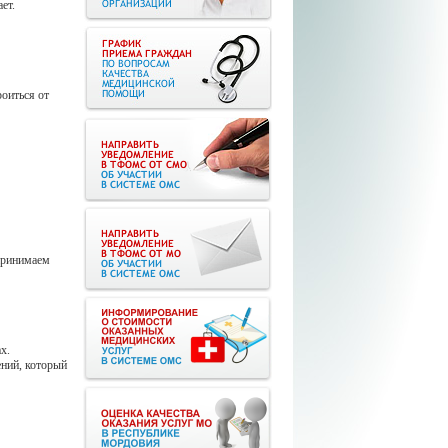
ает.
оиться от
 принимаем
ах.
ений, который