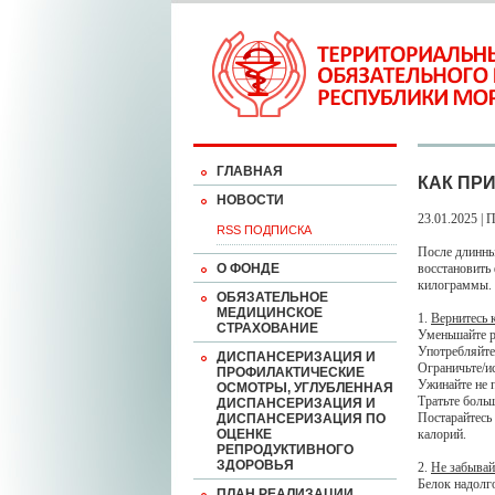
ГЛАВНАЯ
КАК ПР
НОВОСТИ
23.01.2025 | 
RSS ПОДПИСКА
После длинны
О ФОНДЕ
восстановить
килограммы.
ОБЯЗАТЕЛЬНОЕ
МЕДИЦИНСКОЕ
1.
Вернитесь 
СТРАХОВАНИЕ
Уменьшайте р
Употребляйте
ДИСПАНСЕРИЗАЦИЯ И
Ограничьте/и
ПРОФИЛАКТИЧЕСКИЕ
Ужинайте не п
ОСМОТРЫ, УГЛУБЛЕННАЯ
Тратьте больш
ДИСПАНСЕРИЗАЦИЯ И
Постарайтесь
ДИСПАНСЕРИЗАЦИЯ ПО
ОЦЕНКЕ
калорий.
РЕПРОДУКТИВНОГО
ЗДОРОВЬЯ
2.
Не забывай
Белок надолго
ПЛАН РЕАЛИЗАЦИИ