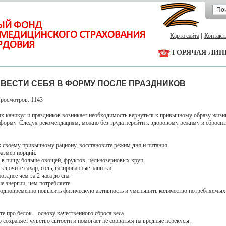
Карта сайта
Контакт
ГОРЯЧАЯ ЛИН
ИВЕСТИ СЕБЯ В ФОРМУ ПОСЛЕ ПРАЗДНИКОВ
Просмотров: 1143
х каникул и праздников возникает необходимость вернуться к привычному образу жизн
 форму. Следуя рекомендациям, можно без труда перейти к здоровому режиму и сброси
к своему привычному рациону, восстановите режим дня и питания
.
азмер порций.
 в пищу больше овощей, фруктов, цельнозерновых круп.
сключите сахар, соль, газированные напитки.
озднее чем за 2 часа до сна.
е энергии, чем потребляете.
 одновременно повысить физическую активность и уменьшить количество потребляемых
те про белок – основу качественного сброса веса
.
 сохраняет чувство сытости и помогает не сорваться на вредные перекусы.