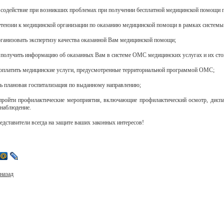
 содействие при возникших проблемах при получении бесплатной медицинской помощи
етензии к медицинской организации по оказанию медицинской помощи в рамках систе
организовать экспертизу качества оказанной Вам медицинской помощи;
 получить информацию об оказанных Вам в системе ОМС медицинских услугах и их ст
 оплатить медицинские услуги, предусмотренные территориальной программой ОМС;
ась плановая госпитализация по выданному направлению;
 пройти профилактические мероприятия, включающие профилактический осмотр, дисп
 наблюдение.
едставители всегда на защите ваших законных интересов!
назад