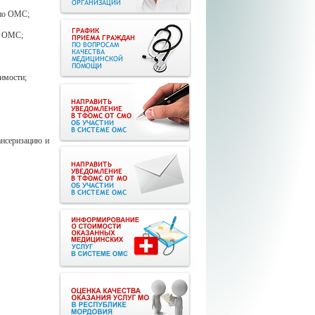
 по ОМС;
мы ОМС;
оимости;
ансеризацию и