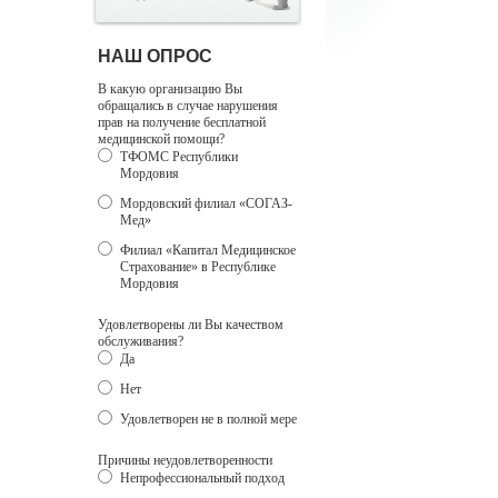
НАШ ОПРОС
В какую организацию Вы
обращались в случае нарушения
прав на получение бесплатной
медицинской помощи?
ТФОМС Республики
Мордовия
Мордовский филиал «СОГАЗ-
Мед»
Филиал «Капитал Медицинское
Страхование» в Республике
Мордовия
Удовлетворены ли Вы качеством
обслуживания?
Да
Нет
Удовлетворен не в полной мере
Причины неудовлетворенности
Непрофессиональный подход