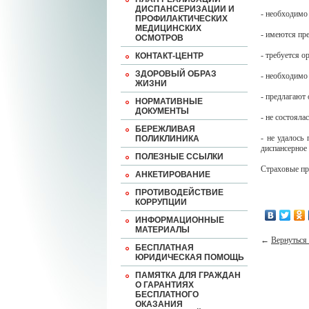
ДИСПАНСЕРИЗАЦИИ И
- необходимо
ПРОФИЛАКТИЧЕСКИХ
МЕДИЦИНСКИХ
- имеются пр
ОСМОТРОВ
- требуется 
КОНТАКТ-ЦЕНТР
ЗДОРОВЫЙ ОБРАЗ
- необходимо
ЖИЗНИ
- предлагают
НОРМАТИВНЫЕ
ДОКУМЕНТЫ
- не состоял
БЕРЕЖЛИВАЯ
- не удалось
ПОЛИКЛИНИКА
диспансерное
ПОЛЕЗНЫЕ ССЫЛКИ
Страховые пр
АНКЕТИРОВАНИЕ
ПРОТИВОДЕЙСТВИЕ
КОРРУПЦИИ
ИНФОРМАЦИОННЫЕ
МАТЕРИАЛЫ
←
Вернуться 
БЕСПЛАТНАЯ
ЮРИДИЧЕСКАЯ ПОМОЩЬ
ПАМЯТКА ДЛЯ ГРАЖДАН
О ГАРАНТИЯХ
БЕСПЛАТНОГО
ОКАЗАНИЯ