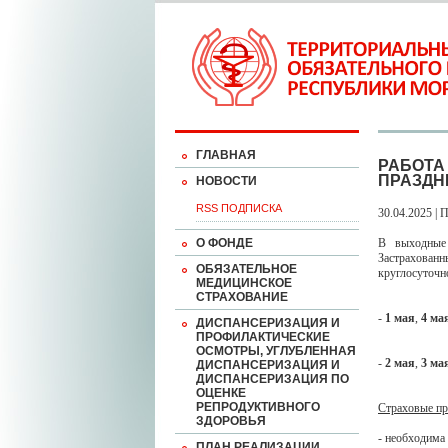
ГЛАВНАЯ
РАБОТА
ПРАЗДН
НОВОСТИ
RSS ПОДПИСКА
30.04.2025 | 
О ФОНДЕ
В выходные
Застрахованн
ОБЯЗАТЕЛЬНОЕ
круглосуточн
МЕДИЦИНСКОЕ
СТРАХОВАНИЕ
-
1 мая
,
4 ма
ДИСПАНСЕРИЗАЦИЯ И
ПРОФИЛАКТИЧЕСКИЕ
ОСМОТРЫ, УГЛУБЛЕННАЯ
-
2 мая
,
3 ма
ДИСПАНСЕРИЗАЦИЯ И
ДИСПАНСЕРИЗАЦИЯ ПО
ОЦЕНКЕ
РЕПРОДУКТИВНОГО
Страховые пр
ЗДОРОВЬЯ
- необходима
ПЛАН РЕАЛИЗАЦИИ