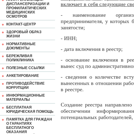
включает в себя следующие св
ДИСПАНСЕРИЗАЦИИ И
ПРОФИЛАКТИЧЕСКИХ
МЕДИЦИНСКИХ
- наименование орган
ОСМОТРОВ
предпринимателя, у которых 
КОНТАКТ-ЦЕНТР
занятости;
ЗДОРОВЫЙ ОБРАЗ
ЖИЗНИ
- ИНН;
НОРМАТИВНЫЕ
ДОКУМЕНТЫ
- дата включения в реестр;
БЕРЕЖЛИВАЯ
- основание включения в рее
ПОЛИКЛИНИКА
вынес суд по административно
ПОЛЕЗНЫЕ ССЫЛКИ
АНКЕТИРОВАНИЕ
- сведения о количестве вст
вынесенных в отношении работ
ПРОТИВОДЕЙСТВИЕ
КОРРУПЦИИ
в реестре.
ИНФОРМАЦИОННЫЕ
МАТЕРИАЛЫ
Создание реестра направлено
БЕСПЛАТНАЯ
обеспечении информированн
ЮРИДИЧЕСКАЯ ПОМОЩЬ
потенциальных работодателей, 
ПАМЯТКА ДЛЯ ГРАЖДАН
О ГАРАНТИЯХ
БЕСПЛАТНОГО
ОКАЗАНИЯ