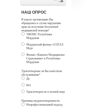
НАШ ОПРОС
В какую организацию Вы
обращались в случае нарушения
прав на получение бесплатной
медицинской помощи?
ТФОМС Республики
Мордовия
Мордовский филиал «СОГАЗ-
Мед»
Филиал «Капитал Медицинское
Страхование» в Республике
Мордовия
Удовлетворены ли Вы качеством
обслуживания?
Да
Нет
Удовлетворен не в полной мере
Причины неудовлетворенности
Непрофессиональный подход