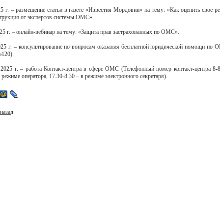
25 г. – размещение статьи в газете «Известия Мордовии» на тему: «Как оценить свое р
струкция от экспертов системы ОМС».
25 г. – онлайн-вебинар на тему: «Защита прав застрахованных по ОМС».
025 г. – консультирование по вопросам оказания бесплатной юридической помощи по О
№120).
 2025 г. – работа Контакт-центра в сфере ОМС (Телефонный номер контакт-центра 8-8
в режиме оператора, 17.30-8.30 – в режиме электронного секретаря).
назад