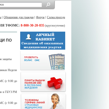
ы
Обращения для граждан
Форум
Схема проезда
ИЯ ТФОМС:
8-800-30-20-835
(круглосуточно)
ЩИ ПО
ам защиты
амках Недели
МС (с 9.00 до
вия в ГБУЗ РМ
МС (с 9.00 до