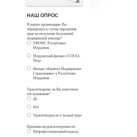
НАШ ОПРОС
В какую организацию Вы
обращались в случае нарушения
прав на получение бесплатной
медицинской помощи?
ТФОМС Республики
Мордовия
Мордовский филиал «СОГАЗ-
Мед»
Филиал «Капитал Медицинское
Страхование» в Республике
Мордовия
Удовлетворены ли Вы качеством
обслуживания?
Да
Нет
Удовлетворен не в полной мере
Причины неудовлетворенности
Непрофессиональный подход