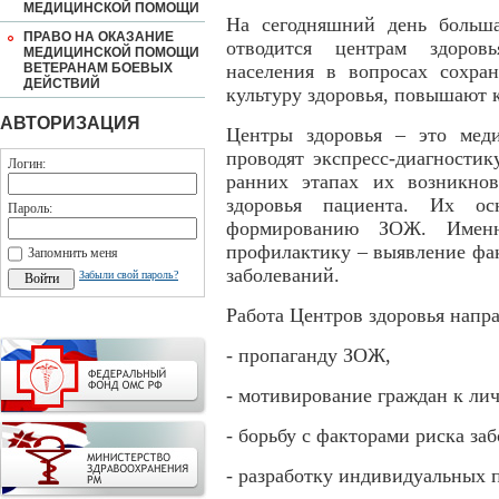
МЕДИЦИНСКОЙ ПОМОЩИ
На сегодняшний день больш
ПРАВО НА ОКАЗАНИЕ
отводится центрам здоров
МЕДИЦИНСКОЙ ПОМОЩИ
ВЕТЕРАНАМ БОЕВЫХ
населения в вопросах сохра
ДЕЙСТВИЙ
культуру здоровья, повышают 
АВТОРИЗАЦИЯ
Центры здоровья – это меди
проводят экспресс-диагности
Логин:
ранних этапах их возникно
здоровья пациента. Их о
Пароль:
формированию ЗОЖ. Имен
профилактику – выявление фак
Запомнить меня
заболеваний.
Забыли свой пароль?
Работа Центров здоровья напра
- пропаганду ЗОЖ,
- мотивирование граждан к лич
- борьбу с факторами риска за
- разработку индивидуальных