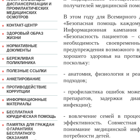
ДИСПАНСЕРИЗАЦИИ И
получателей медицинской пом
ПРОФИЛАКТИЧЕСКИХ
МЕДИЦИНСКИХ
В этом году для Всемирного 
ОСМОТРОВ
«Безопасная помощь каждом
КОНТАКТ-ЦЕНТР
Информационная кампания
ЗДОРОВЫЙ ОБРАЗ
«Безопасность пациентов – с
ЖИЗНИ
необходимость своевремен
НОРМАТИВНЫЕ
предупреждения возможного в
ДОКУМЕНТЫ
хорошего здоровья на протя
БЕРЕЖЛИВАЯ
поскольку:
ПОЛИКЛИНИКА
ПОЛЕЗНЫЕ ССЫЛКИ
- анатомия, физиология и ре
АНКЕТИРОВАНИЕ
подходов;
ПРОТИВОДЕЙСТВИЕ
- профилактика ошибок може
КОРРУПЦИИ
препаратов, задержки диа
ИНФОРМАЦИОННЫЕ
инфекции);
МАТЕРИАЛЫ
БЕСПЛАТНАЯ
- вовлечение семей в проце
ЮРИДИЧЕСКАЯ ПОМОЩЬ
эффективность. Совместная
ПАМЯТКА ДЛЯ ГРАЖДАН
понимание медицинской инф
О ГАРАНТИЯХ
БЕСПЛАТНОГО
потребности детей.
ОКАЗАНИЯ