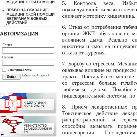
МЕДИЦИНСКОЙ ПОМОЩИ
5. Контроль веса. Избыт
поджелудочной железы и печен
ПРАВО НА ОКАЗАНИЕ
МЕДИЦИНСКОЙ ПОМОЩИ
снижает моторику кишечника.
ВЕТЕРАНАМ БОЕВЫХ
ДЕЙСТВИЙ
6. Отказ от потребления таба
органы ЖКТ обусловлено ме
АВТОРИЗАЦИЯ
влиянием дыма. Реально сн
Логин:
никотина и смол на пищевари
отказа от курения.
Пароль:
7. Борьбу со стрессом. Механи
оказывая влияние на процессы
Запомнить меня
тракте. Постарайтесь меньше
Забыли свой пароль?
со стрессом: больше гуляйт
любимым делом. Подобные
пищеварительной системы, но и
8. Прием лекарственных пр
Токсическое действие лека
распространенной и серье
способны вызывать поражен
пищеварения. Последстви