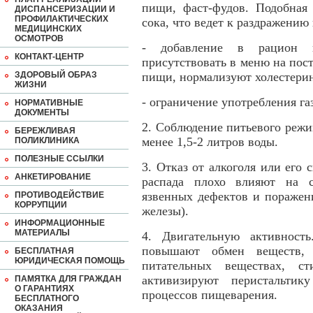
пищи, фаст-фудов. Подобная 
ДИСПАНСЕРИЗАЦИИ И
ПРОФИЛАКТИЧЕСКИХ
сока, что ведет к раздражению
МЕДИЦИНСКИХ
ОСМОТРОВ
- добавление в рацион 
КОНТАКТ-ЦЕНТР
присутствовать в меню на пос
ЗДОРОВЫЙ ОБРАЗ
пищи, нормализуют холестери
ЖИЗНИ
- ограничение употребления га
НОРМАТИВНЫЕ
ДОКУМЕНТЫ
2. Соблюдение питьевого режи
БЕРЕЖЛИВАЯ
менее 1,5-2 литров воды.
ПОЛИКЛИНИКА
ПОЛЕЗНЫЕ ССЫЛКИ
3. Отказ от алкоголя или его
АНКЕТИРОВАНИЕ
распада плохо влияют на с
язвенных дефектов и поражен
ПРОТИВОДЕЙСТВИЕ
КОРРУПЦИИ
железы).
ИНФОРМАЦИОННЫЕ
МАТЕРИАЛЫ
4. Двигательную активность
повышают обмен веществ, 
БЕСПЛАТНАЯ
ЮРИДИЧЕСКАЯ ПОМОЩЬ
питательных веществах, с
активизируют перистальтик
ПАМЯТКА ДЛЯ ГРАЖДАН
О ГАРАНТИЯХ
процессов пищеварения.
БЕСПЛАТНОГО
ОКАЗАНИЯ