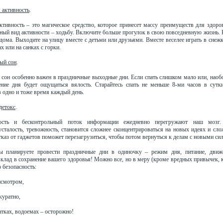
 активность
.
ктивность – это магическое средство, которое принесет массу преимуществ для здоро
ный вид активности – ходьбу. Включите больше прогулок в свою повседневную жизнь. 
дома. Выходите на улицу вместе с детьми или друзьями. Вместе веселее играть в снежк
х или на санках с горки.
ый сон
.
сон особенно важен в праздничные выходные дни. Если спать слишком мало или, наоб
ение дня будет ощущаться вялость. Старайтесь спать не меньше 8-ми часов в сутк
в одно и тоже время каждый день.
детокс
.
ность и бесконтрольный поток информации ежедневно перегружают наш мозг.
усталость, тревожность, становится сложнее сконцентрироваться на новых идеях и сло
каз от гаджетов поможет перезагрузиться, чтобы потом вернуться к делам с новыми си
ы планируете провести праздничные дни в одиночку – режим дня, питание, движ
клад в сохранение вашего здоровья! Можно все, но в меру (кроме вредных привычек, к
 безопасность:
исмотром,
ккуратно,
катках, водоемах – осторожно!