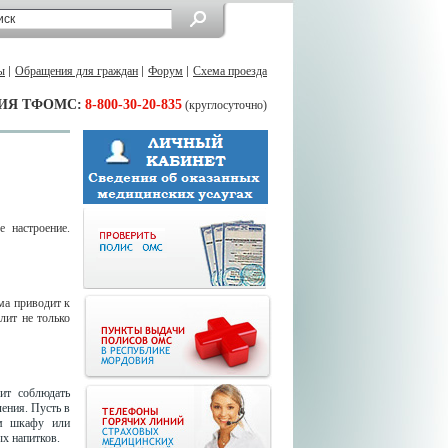
ы
Обращения для граждан
Форум
Схема проезда
ИЯ ТФОМС:
8-800-30-20-835
(круглосуточно)
 настроение.
ма приводит к
лит не только
ит соблюдать
ления. Пусть в
ом шкафу или
ых напитков.