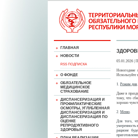
ГЛАВНАЯ
ЗДОРОВ
НОВОСТИ
05.01.2026 | 
RSS ПОДПИСКА
Новогодние 
О ФОНДЕ
Используйте 
ОБЯЗАТЕЛЬНОЕ
1.
Режим дня
.
МЕДИЦИНСКОЕ
СТРАХОВАНИЕ
Даже в празд
тому, что сб
ДИСПАНСЕРИЗАЦИЯ И
хорошо чувств
ПРОФИЛАКТИЧЕСКИЕ
ОСМОТРЫ, УГЛУБЛЕННАЯ
2.
Меню
.
ДИСПАНСЕРИЗАЦИЯ И
ДИСПАНСЕРИЗАЦИЯ ПО
ОЦЕНКЕ
Для того, ч
РЕПРОДУКТИВНОГО
умеренность в
ЗДОРОВЬЯ
рационе буд
приготовленн
ПЛАН РЕАЛИЗАЦИИ