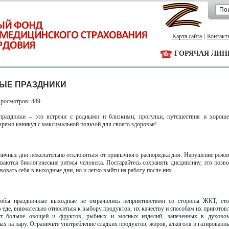
Карта сайта
Контакт
ГОРЯЧАЯ ЛИН
ЫЕ ПРАЗДНИКИ
Просмотров: 489
праздники – это встречи с родными и близкими, прогулки, путешествия и хорошее
время каникул с максимальной пользой для своего здоровья!
ничные дни нежелательно отклоняться от привычного распорядка дня. Нарушение режи
иваются биологические ритмы человека. Постарайтесь сохранять дисциплину, это позво
овать себя в выходные дни, но и легко выйти на работу после них.
тобы праздничные выходные не омрачились неприятностями со стороны ЖКТ, сто
 еде, внимательно относиться к выбору продуктов, их качеству и способам их приготов
ет больше овощей и фруктов, рыбных и мясных изделий, запеченных в духов
ых на пару. Ограничьте употребление сладких продуктов, жиров, алкоголя и газированн