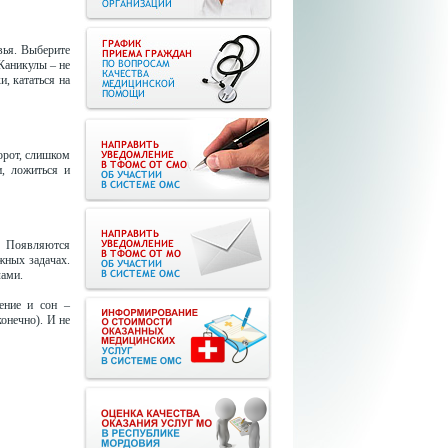
вья. Выберите
Каникулы – не
и, кататься на
орот, слишком
и, ложиться и
 Появляются
жных задачах.
лами.
ение и сон –
онечно). И не