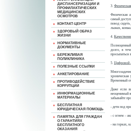
ДИСПАНСЕРИЗАЦИИ И
3.
Физическая
ПРОФИЛАКТИЧЕСКИХ
МЕДИЦИНСКИХ
Физическая а
ОСМОТРОВ
самый доступ
повод сидеть 
КОНТАКТ-ЦЕНТР
лыжах, конька
ЗДОРОВЫЙ ОБРАЗ
ЖИЗНИ
4.
Качественн
НОРМАТИВНЫЕ
Полноценный 
ДОКУМЕНТЫ
долго, в теч
просыпаться 
БЕРЕЖЛИВАЯ
ПОЛИКЛИНИКА
5.
Цифровой 
ПОЛЕЗНЫЕ ССЫЛКИ
Многозадач
АНКЕТИРОВАНИЕ
хроническая 
Временный от
ПРОТИВОДЕЙСТВИЕ
КОРРУПЦИИ
Даже если в
ИНФОРМАЦИОННЫЕ
неоценимый в
МАТЕРИАЛЫ
забывайте про
БЕСПЛАТНАЯ
- дети под пр
ЮРИДИЧЕСКАЯ ПОМОЩЬ
- с огнем – а
ПАМЯТКА ДЛЯ ГРАЖДАН
О ГАРАНТИЯХ
- на горках, 
БЕСПЛАТНОГО
ОКАЗАНИЯ