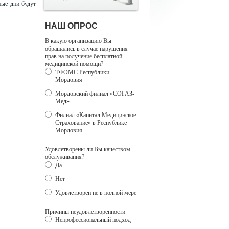
ные дни будут
НАШ ОПРОС
В какую организацию Вы
обращались в случае нарушения
прав на получение бесплатной
медицинской помощи?
ТФОМС Республики
Мордовия
Мордовский филиал «СОГАЗ-
Мед»
Филиал «Капитал Медицинское
Страхование» в Республике
Мордовия
Удовлетворены ли Вы качеством
обслуживания?
Да
Нет
Удовлетворен не в полной мере
Причины неудовлетворенности
Непрофессиональный подход