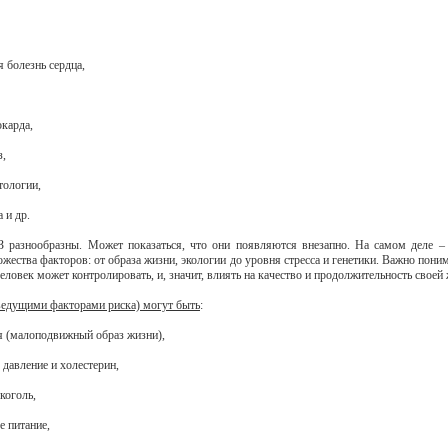
 болезнь сердца,
окарда,
з,
тологии,
 и др.
разнообразны. Может показаться, что они появляются внезапно. На самом деле – 
ожества факторов: от образа жизни, экологии до уровня стресса и генетики. Важно пони
человек может контролировать, и, значит, влиять на качество и продолжительность своей
едущими факторами риска) могут быть
:
я (малоподвижный образ жизни),
 давление и холестерин,
лкоголь,
е питание,