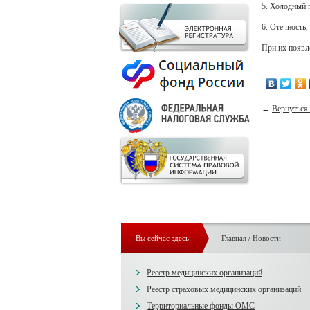
5. Холодный п
6. Отечность,
При их появл
←
Вернуться 
Вы сейчас здесь:
Главная
/
Новости
Реестр медицинских организаций
Реестр страховых медицинских организаций
Территориальные фонды ОМС