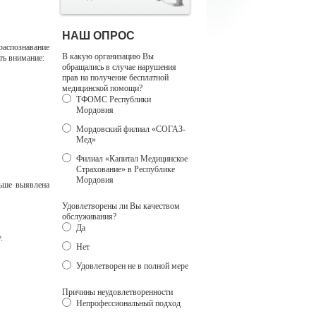
НАШ ОПРОС
 распознавание
В какую организацию Вы
ть внимание:
обращались в случае нарушения
прав на получение бесплатной
медицинской помощи?
ТФОМС Республики
Мордовия
Мордовский филиал «СОГАЗ-
Мед»
Филиал «Капитал Медицинское
Страхование» в Республике
Мордовия
ньше выявлена
Удовлетворены ли Вы качеством
обслуживания?
Да
.
Нет
Удовлетворен не в полной мере
Причины неудовлетворенности
Непрофессиональный подход