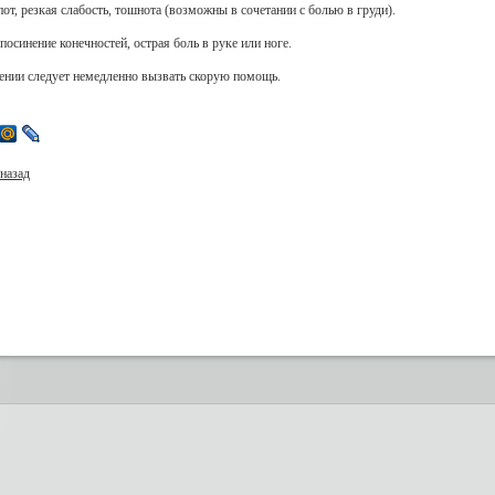
от, резкая слабость, тошнота (возможны в сочетании с болью в груди).
 посинение конечностей, острая боль в руке или ноге.
ении следует немедленно вызвать скорую помощь.
назад