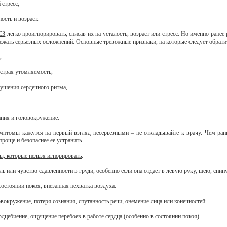
 стресс,
ность и возраст.
СЗ
легко проигнорировать, списав их на усталость, возраст или стреcc. Но именно ранее
бежать серьезных осложнений. Основные тревожные признаки, на которые следует обрати
,
ыстрая утомляемость,
рушения сердечного ритма,
ания и головокружение.
мптомы кажутся на первый взгляд несерьезными – не откладывайте к врачу. Чем ра
проще и безопаснее ее устранить.
ы, которые нельзя игнорировать
.
ль или чувство сдавленности в груди, особенно если она отдает в левую руку, шею, спину
остоянии покоя, внезапная нехватка воздуха.
овокружение, потеря сознания, спутанность речи, онемение лица или конечностей.
рдцебиение, ощущение перебоев в работе сердца (особенно в состоянии покоя).