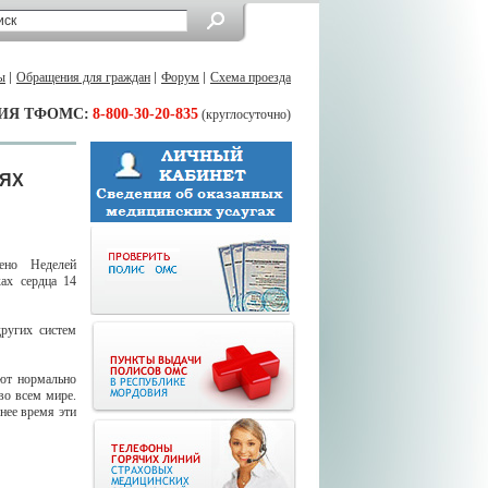
ы
Обращения для граждан
Форум
Схема проезда
ИЯ ТФОМС:
8-800-30-20-835
(круглосуточно)
ИЯХ
ено Неделей
ках сердца 14
других систем
ают нормально
во всем мире.
нее время эти