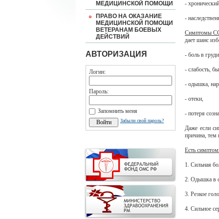
МЕДИЦИНСКОЙ ПОМОЩИ
- хронический
ПРАВО НА ОКАЗАНИЕ
- наследствен
МЕДИЦИНСКОЙ ПОМОЩИ
ВЕТЕРАНАМ БОЕВЫХ
Симптомы С
ДЕЙСТВИЙ
дает шанс из
АВТОРИЗАЦИЯ
- боль в груди
- слабость, б
Логин:
- одышка, на
Пароль:
- отеки,
Запомнить меня
- потеря созн
Забыли свой пароль?
Даже если си
причина, тем 
Есть симптом
1. Сильная бо
2. Одышка в с
3. Резкое гол
4. Сильное се