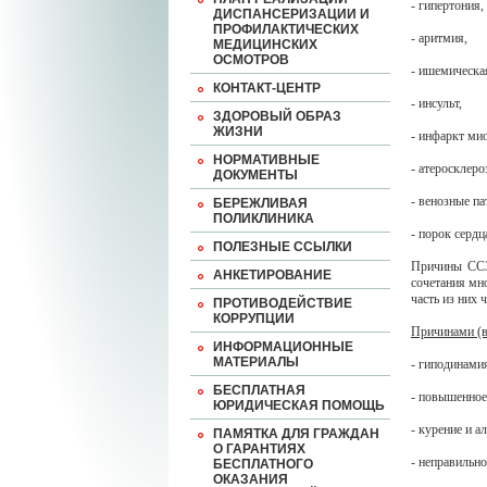
- гипертония,
ДИСПАНСЕРИЗАЦИИ И
ПРОФИЛАКТИЧЕСКИХ
- аритмия,
МЕДИЦИНСКИХ
ОСМОТРОВ
- ишемическая
КОНТАКТ-ЦЕНТР
- инсульт,
ЗДОРОВЫЙ ОБРАЗ
ЖИЗНИ
- инфаркт ми
НОРМАТИВНЫЕ
- атеросклеро
ДОКУМЕНТЫ
- венозные па
БЕРЕЖЛИВАЯ
ПОЛИКЛИНИКА
- порок сердца
ПОЛЕЗНЫЕ ССЫЛКИ
Причины ССЗ 
АНКЕТИРОВАНИЕ
сочетания мн
часть из них 
ПРОТИВОДЕЙСТВИЕ
КОРРУПЦИИ
Причинами (в
ИНФОРМАЦИОННЫЕ
МАТЕРИАЛЫ
- гиподинами
БЕСПЛАТНАЯ
- повышенное
ЮРИДИЧЕСКАЯ ПОМОЩЬ
- курение и а
ПАМЯТКА ДЛЯ ГРАЖДАН
О ГАРАНТИЯХ
- неправильно
БЕСПЛАТНОГО
ОКАЗАНИЯ