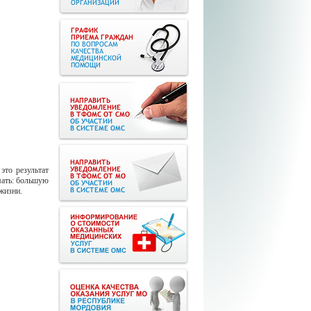
это результат
мать: большую
 жизни.