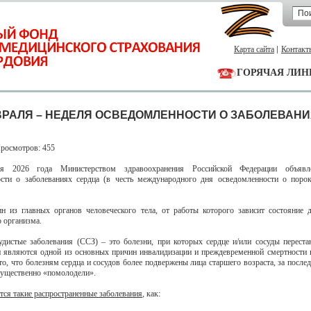
Карта сайта
Контакт
ГОРЯЧАЯ ЛИН
ЕВРАЛЯ – НЕДЕЛЯ ОСВЕДОМЛЕННОСТИ О ЗАБОЛЕВАН
Просмотров: 455
ля 2026 года Министерством здравоохранения Российской Федерации объявл
сти о заболеваниях сердца (в честь международного дня осведомленности о поро
н из главных органов человеческого тела, от работы которого зависит состояние 
о организма.
удистые заболевания (ССЗ) – это болезни, при которых сердце и/или сосуды перест
и являются одной из основных причин инвалидизации и преждевременной смертности 
то, что болезням сердца и сосудов более подвержены лица старшего возраста, за послед
существенно «помолодели».
тся такие распространенные заболевания
, как: