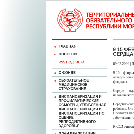
ГЛАВНАЯ
9-15 Ф
СЕРДЦА
НОВОСТИ
RSS ПОДПИСКА
09.02.2026 | 
О ФОНДЕ
9-15 февра
осведомленно
ОБЯЗАТЕЛЬНОЕ
февраля).
МЕДИЦИНСКОЕ
СТРАХОВАНИЕ
Сердце – оди
человеческог
ДИСПАНСЕРИЗАЦИЯ И
ПРОФИЛАКТИЧЕСКИЕ
Сердечно-сос
ОСМОТРЫ, УГЛУБЛЕННАЯ
работать. Он
ДИСПАНСЕРИЗАЦИЯ И
Несмотря на 
ДИСПАНСЕРИЗАЦИЯ ПО
ОЦЕНКЕ
заболевания 
РЕПРОДУКТИВНОГО
ЗДОРОВЬЯ
К ССЗ относя
ПЛАН РЕАЛИЗАЦИИ