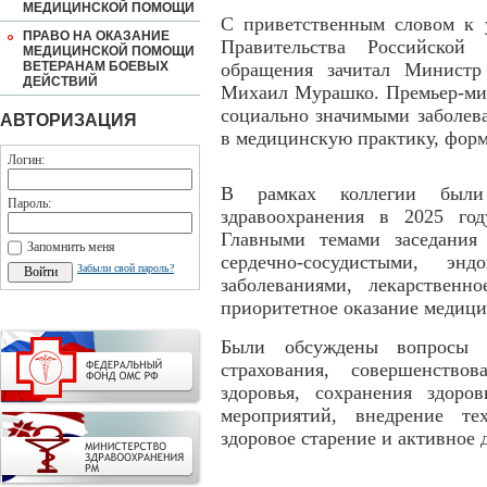
МЕДИЦИНСКОЙ ПОМОЩИ
С приветственным словом к у
ПРАВО НА ОКАЗАНИЕ
Правительства Российско
МЕДИЦИНСКОЙ ПОМОЩИ
ВЕТЕРАНАМ БОЕВЫХ
обращения зачитал Министр
ДЕЙСТВИЙ
Михаил Мурашко. Премьер-мин
социально значимыми заболев
АВТОРИЗАЦИЯ
в медицинскую практику, форм
Логин:
В рамках коллегии были
Пароль:
здравоохранения в 2025 го
Главными темами заседания 
Запомнить меня
сердечно-сосудистыми, энд
Забыли свой пароль?
заболеваниями, лекарственн
приоритетное оказание медиц
Были обсуждены вопросы ре
страхования, совершенство
здоровья, сохранения здоро
мероприятий, внедрение те
здоровое старение и активное 