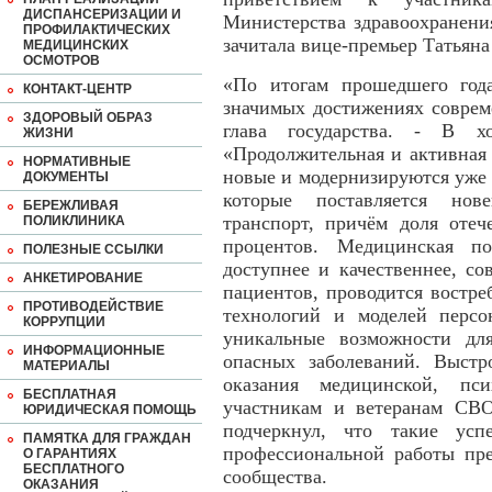
ДИСПАНСЕРИЗАЦИИ И
Министерства здравоохранени
ПРОФИЛАКТИЧЕСКИХ
зачитала вице-премьер Татьяна
МЕДИЦИНСКИХ
ОСМОТРОВ
«По итогам прошедшего год
КОНТАКТ-ЦЕНТР
значимых достижениях соврем
ЗДОРОВЫЙ ОБРАЗ
глава государства. - В хо
ЖИЗНИ
«Продолжительная и активная 
НОРМАТИВНЫЕ
новые и модернизируются уже
ДОКУМЕНТЫ
которые поставляется нов
БЕРЕЖЛИВАЯ
транспорт, причём доля отеч
ПОЛИКЛИНИКА
процентов. Медицинская п
ПОЛЕЗНЫЕ ССЫЛКИ
доступнее и качественнее, со
АНКЕТИРОВАНИЕ
пациентов, проводится востре
ПРОТИВОДЕЙСТВИЕ
технологий и моделей перс
КОРРУПЦИИ
уникальные возможности дл
ИНФОРМАЦИОННЫЕ
опасных заболеваний. Выстр
МАТЕРИАЛЫ
оказания медицинской, пс
БЕСПЛАТНАЯ
участникам и ветеранам СВО
ЮРИДИЧЕСКАЯ ПОМОЩЬ
подчеркнул, что такие усп
ПАМЯТКА ДЛЯ ГРАЖДАН
профессиональной работы пре
О ГАРАНТИЯХ
БЕСПЛАТНОГО
сообщества.
ОКАЗАНИЯ