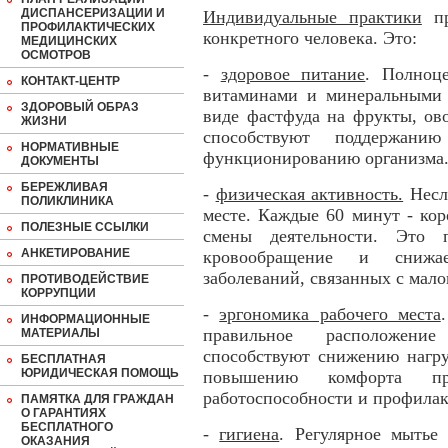
ДИСПАНСЕРИЗАЦИИ И
Индивидуальные практики
пр
ПРОФИЛАКТИЧЕСКИХ
конкретного человека. Это:
МЕДИЦИНСКИХ
ОСМОТРОВ
-
здоровое питание
. Полноце
КОНТАКТ-ЦЕНТР
витаминами и минеральными 
ЗДОРОВЫЙ ОБРАЗ
виде фастфуда на фрукты, ов
ЖИЗНИ
способствуют поддержани
НОРМАТИВНЫЕ
функционированию организма
ДОКУМЕНТЫ
БЕРЕЖЛИВАЯ
-
физическая активность.
Несл
ПОЛИКЛИНИКА
месте. Каждые 60 минут - ко
ПОЛЕЗНЫЕ ССЫЛКИ
смены деятельности. Это п
АНКЕТИРОВАНИЕ
кровообращение и снижа
заболеваний, связанных с мал
ПРОТИВОДЕЙСТВИЕ
КОРРУПЦИИ
-
эргономика рабочего места
ИНФОРМАЦИОННЫЕ
правильное расположени
МАТЕРИАЛЫ
способствуют снижению нагру
БЕСПЛАТНАЯ
ЮРИДИЧЕСКАЯ ПОМОЩЬ
повышению комфорта пр
работоспособности и профилак
ПАМЯТКА ДЛЯ ГРАЖДАН
О ГАРАНТИЯХ
БЕСПЛАТНОГО
-
гигиена
. Регулярное мытье
ОКАЗАНИЯ