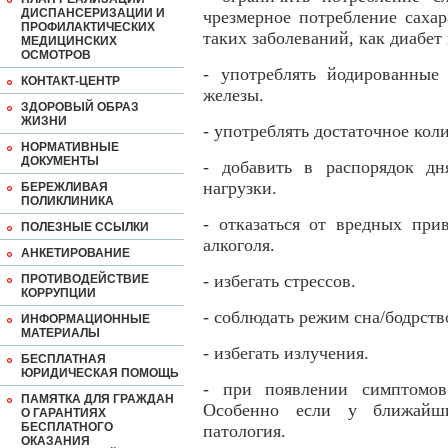
ДИСПАНСЕРИЗАЦИИ И
чрезмерное потребление саха
ПРОФИЛАКТИЧЕСКИХ
таких заболеваний, как диабет
МЕДИЦИНСКИХ
ОСМОТРОВ
- употреблять йодированные
КОНТАКТ-ЦЕНТР
железы.
ЗДОРОВЫЙ ОБРАЗ
ЖИЗНИ
- употреблять достаточное кол
НОРМАТИВНЫЕ
ДОКУМЕНТЫ
- добавить в распорядок дн
нагрузки.
БЕРЕЖЛИВАЯ
ПОЛИКЛИНИКА
- отказаться от вредных при
ПОЛЕЗНЫЕ ССЫЛКИ
алкоголя.
АНКЕТИРОВАНИЕ
- избегать стрессов.
ПРОТИВОДЕЙСТВИЕ
КОРРУПЦИИ
- соблюдать режим сна/бодрств
ИНФОРМАЦИОННЫЕ
МАТЕРИАЛЫ
- избегать излучения.
БЕСПЛАТНАЯ
ЮРИДИЧЕСКАЯ ПОМОЩЬ
- при появлении симптомов 
ПАМЯТКА ДЛЯ ГРАЖДАН
Особенно если у ближайши
О ГАРАНТИЯХ
БЕСПЛАТНОГО
патология.
ОКАЗАНИЯ