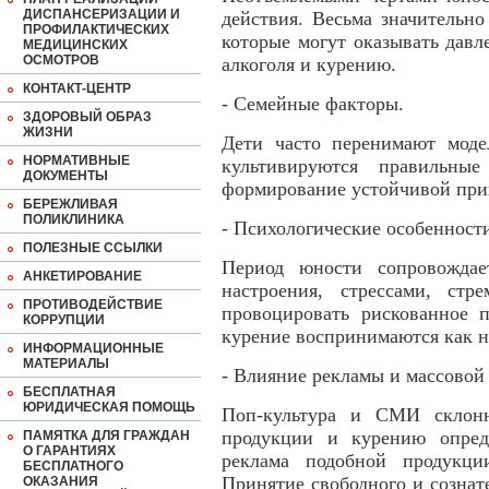
ДИСПАНСЕРИЗАЦИИ И
действия. Весьма значительно
ПРОФИЛАКТИЧЕСКИХ
которые могут оказывать давл
МЕДИЦИНСКИХ
ОСМОТРОВ
алкоголя и курению.
КОНТАКТ-ЦЕНТР
- Семейные факторы.
ЗДОРОВЫЙ ОБРАЗ
ЖИЗНИ
Дети часто перенимают моде
НОРМАТИВНЫЕ
культивируются правильн
ДОКУМЕНТЫ
формирование устойчивой пр
БЕРЕЖЛИВАЯ
ПОЛИКЛИНИКА
- Психологические особенности
ПОЛЕЗНЫЕ ССЫЛКИ
Период юности сопровождае
АНКЕТИРОВАНИЕ
настроения, стрессами, ст
ПРОТИВОДЕЙСТВИЕ
провоцировать рискованное п
КОРРУПЦИИ
курение воспринимаются как н
ИНФОРМАЦИОННЫЕ
МАТЕРИАЛЫ
- Влияние рекламы и массовой
БЕСПЛАТНАЯ
ЮРИДИЧЕСКАЯ ПОМОЩЬ
Поп-культура и СМИ склонн
продукции и курению опреде
ПАМЯТКА ДЛЯ ГРАЖДАН
О ГАРАНТИЯХ
реклама подобной продукци
БЕСПЛАТНОГО
Принятие свободного и сознат
ОКАЗАНИЯ