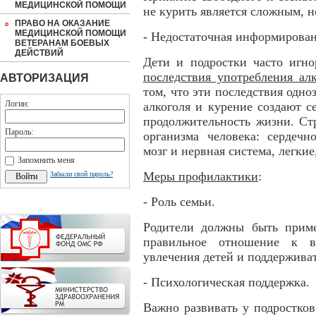
МЕДИЦИНСКОЙ ПОМОЩИ
не курить является сложным, 
ПРАВО НА ОКАЗАНИЕ
МЕДИЦИНСКОЙ ПОМОЩИ
- Недостаточная информирован
ВЕТЕРАНАМ БОЕВЫХ
ДЕЙСТВИЙ
Дети и подростки часто игн
последствия употребления ал
АВТОРИЗАЦИЯ
том, что эти последствия одно
Логин:
алкоголя и курение создают с
продолжительность жизни. Ст
Пароль:
организма человека: сердечн
мозг и нервная система, легки
Запомнить меня
Меры профилактики
:
Забыли свой пароль?
- Роль семьи.
Родители должны быть прим
правильное отношение к в
увлечения детей и поддерживат
- Психологическая поддержка.
Важно развивать у подростко