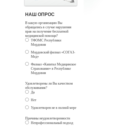
НАШ ОПРОС
В какую организацию Вы
обращались в случае нарушения
прав на получение бесплатной
медицинской помощи?
ТФОМС Республики
Мордовия
Мордовский филиал «СОГАЗ-
Мед»
Филиал «Капитал Медицинское
Страхование» в Республике
Мордовия
Удовлетворены ли Вы качеством
обслуживания?
Да
Нет
Удовлетворен не в полной мере
Причины неудовлетворенности
Непрофессиональный подход