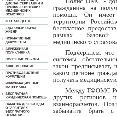
Полис ОМС - док
ДИСПАНСЕРИЗАЦИИ И
гражданина на получ
ПРОФИЛАКТИЧЕСКИХ
МЕДИЦИНСКИХ
помощи. Он имеет
ОСМОТРОВ
территории Российс
КОНТАКТ-ЦЕНТР
бесплатное предоста
ЗДОРОВЫЙ ОБРАЗ
ЖИЗНИ
рамках базовой 
НОРМАТИВНЫЕ
медицинского страхов
ДОКУМЕНТЫ
БЕРЕЖЛИВАЯ
Подчеркнем, что
ПОЛИКЛИНИКА
системы обязательно
ПОЛЕЗНЫЕ ССЫЛКИ
закон предписывает, 
АНКЕТИРОВАНИЕ
каком регионе гражда
ПРОТИВОДЕЙСТВИЕ
КОРРУПЦИИ
получать медицинскую
ИНФОРМАЦИОННЫЕ
МАТЕРИАЛЫ
Между ТФОМС Ре
БЕСПЛАТНАЯ
других регионов н
ЮРИДИЧЕСКАЯ ПОМОЩЬ
взаиморасчетов. Поэ
ПАМЯТКА ДЛЯ ГРАЖДАН
О ГАРАНТИЯХ
забывайте брать с
БЕСПЛАТНОГО
ОКАЗАНИЯ