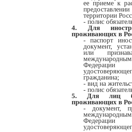
ее приеме к ра
предоставле
территории Рос
- полис обязате
4. Для иностр
проживающих в Ро
- паспорт ино
документ, уст
или призна
международн
Федерации 
удостоверяющ
гражданина;
- вид на жительс
- полис обязате
5. Для лиц бе
проживающих в Ро
- документ, п
международн
Федерации 
удостоверяющего