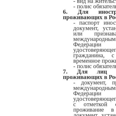
- вид на жительс
- полис обязате
6. Для иностр
проживающих в Ро
- паспорт ино
документ, уст
или призна
международн
Федерации 
удостоверяющ
гражданина, 
временное прож
- полис обязате
7. Для лиц бе
проживающих в Ро
- документ, п
международн
Федерации 
удостоверяющег
с отметкой 
проживание в
документ уста