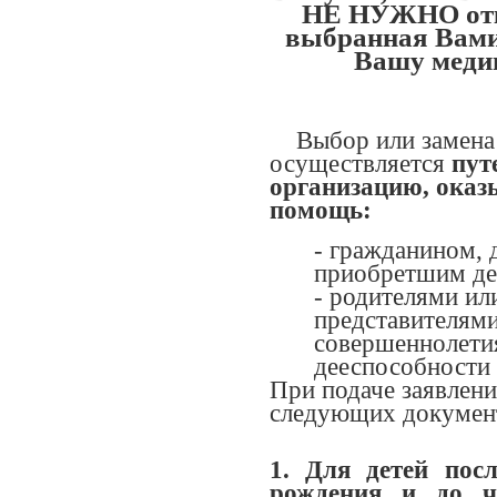
НЕ НУЖНО отк
выбранная Вами
Вашу меди
Выбор или замена
осуществляется
пут
организацию, ока
помощь:
- гражданином,
приобретшим де
- родителями ил
представителям
совершеннолети
дееспособности 
При подаче заявлен
следующих докумен
1. Для детей посл
рождения и до ч