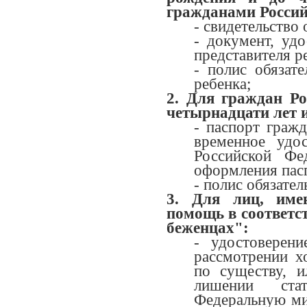
гражданами Россий
- свидетельство
- документ, уд
представителя р
- полис обязат
ребенка;
2. Для граждан Ро
четырнадцати лет 
- паспорт граж
временное удо
Российской Фе
оформления пас
- полис обязате
3. Для лиц, им
помощь в соответс
беженцах":
- удостоверен
рассмотрении х
по существу, 
лишении ста
Федеральную ми