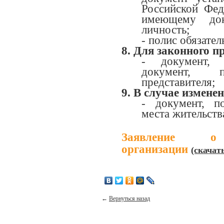
Российской Фед
имеющему док
личность;
- полис обязате
8. Для законного п
- документ, 
документ, п
представителя;
9. В случае измене
- документ, п
места жительств
Заявление о
организации
(скачат
←
Вернуться назад