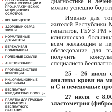
диагностике и лечен
ДИСПАНСЕРИЗАЦИИ И
можно успешно боротьс
ПРОФИЛАКТИЧЕСКИХ
МЕДИЦИНСКИХ
ОСМОТРОВ
Именно для тог
КОНТАКТ-ЦЕНТР
жителей Республики 
ЗДОРОВЫЙ ОБРАЗ
гепатитов, ГБУЗ РМ «
ЖИЗНИ
клиническая больниц
НОРМАТИВНЫЕ
ДОКУМЕНТЫ
всем желающим в пе
БЕРЕЖЛИВАЯ
обследование для в
ПОЛИКЛИНИКА
получить консуль
ПОЛЕЗНЫЕ ССЫЛКИ
специалиста бесплатно
АНКЕТИРОВАНИЕ
ПРОТИВОДЕЙСТВИЕ
25 - 26 июля с
КОРРУПЦИИ
анализы крови на м
ИНФОРМАЦИОННЫЕ
МАТЕРИАЛЫ
и С и печеночные пр
БЕСПЛАТНАЯ
ЮРИДИЧЕСКАЯ ПОМОЩЬ
27 июля с 8.00
ПАМЯТКА ДЛЯ ГРАЖДАН
эластометрия (фибро
О ГАРАНТИЯХ
БЕСПЛАТНОГО
ОКАЗАНИЯ