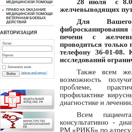
28 июля с 8.0
МЕДИЦИНСКОЙ ПОМОЩИ
желчевыводящих пут
ПРАВО НА ОКАЗАНИЕ
МЕДИЦИНСКОЙ ПОМОЩИ
ВЕТЕРАНАМ БОЕВЫХ
Для Вашего
ДЕЙСТВИЙ
фибросканирования 
АВТОРИЗАЦИЯ
печени с желчев
проводиться только 
Логин:
телефону 36-01-08.
Пароль:
исследований ограни
Запомнить меня
Также всем же
Забыли свой пароль?
возможность получ
проблеме, практ
профилактике вирусны
диагностике и лечении
Всем пациент
консультативно - ди
РМ «РИКБ» по адресу: Р