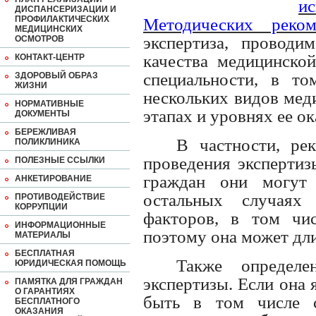
и
ДИСПАНСЕРИЗАЦИИ И
ПРОФИЛАКТИЧЕСКИХ
Методических реком
МЕДИЦИНСКИХ
экспертиза, проводи
ОСМОТРОВ
качества медицинско
КОНТАКТ-ЦЕНТР
специальности, в то
ЗДОРОВЫЙ ОБРАЗ
ЖИЗНИ
нескольких видов мед
НОРМАТИВНЫЕ
этапах и уровнях ее ок
ДОКУМЕНТЫ
БЕРЕЖЛИВАЯ
В частности, ре
ПОЛИКЛИНИКА
проведения экспертиз
ПОЛЕЗНЫЕ ССЫЛКИ
граждан они могут
АНКЕТИРОВАНИЕ
остальных случаях
ПРОТИВОДЕЙСТВИЕ
КОРРУПЦИИ
факторов, в том чис
ИНФОРМАЦИОННЫЕ
поэтому она может дли
МАТЕРИАЛЫ
БЕСПЛАТНАЯ
Также определ
ЮРИДИЧЕСКАЯ ПОМОЩЬ
экспертизы. Если она 
ПАМЯТКА ДЛЯ ГРАЖДАН
О ГАРАНТИЯХ
быть в том числе с
БЕСПЛАТНОГО
ОКАЗАНИЯ