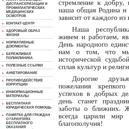
стремление к добру, 
ДИСПАНСЕРИЗАЦИИ И
ПРОФИЛАКТИЧЕСКИХ
наша общая Родина и 
МЕДИЦИНСКИХ
зависит от каждого из 
ОСМОТРОВ
КОНТАКТ-ЦЕНТР
Наша республик
ЗДОРОВЫЙ ОБРАЗ
ЖИЗНИ
живем и работаем, я
НОРМАТИВНЫЕ
День народного единс
ДОКУМЕНТЫ
нам о том, что м
БЕРЕЖЛИВАЯ
исторической судьб
ПОЛИКЛИНИКА
сплав культур и религ
ПОЛЕЗНЫЕ ССЫЛКИ
АНКЕТИРОВАНИЕ
Дорогие друзь
ПРОТИВОДЕЙСТВИЕ
пожелания крепкого
КОРРУПЦИИ
успехов в добрых де
ИНФОРМАЦИОННЫЕ
МАТЕРИАЛЫ
день станет праздн
БЕСПЛАТНАЯ
заботы о ближних. 
ЮРИДИЧЕСКАЯ ПОМОЩЬ
всегда царили мир 
ПАМЯТКА ДЛЯ ГРАЖДАН
О ГАРАНТИЯХ
благополучия!
БЕСПЛАТНОГО
ОКАЗАНИЯ