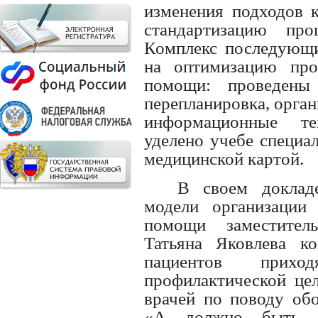
изменения подходов к
стандартизацию про
Комплекс последующи
на оптимизацию про
помощи: проведены
перепланировка, орга
информационные те
уделено учебе специа
медицинской картой.
В своем доклад
модели организации 
помощи заместител
Татьяна Яковлева к
пациентов прих
профилактической це
врачей по поводу обо
«А должно быть 