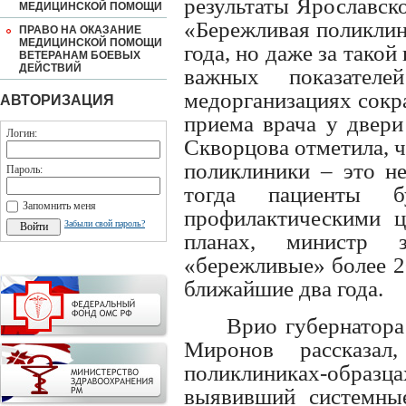
результаты Ярославск
МЕДИЦИНСКОЙ ПОМОЩИ
«Бережливая поликлин
ПРАВО НА ОКАЗАНИЕ
МЕДИЦИНСКОЙ ПОМОЩИ
года, но даже за такой
ВЕТЕРАНАМ БОЕВЫХ
ДЕЙСТВИЙ
важных показател
медорганизациях сокра
АВТОРИЗАЦИЯ
приема врача у двери
Логин:
Скворцова отметила, 
поликлиники – это не
Пароль:
тогда пациенты 
Запомнить меня
профилактическими ц
Забыли свой пароль?
планах, министр 
«бережливые» более 2
ближайшие два года.
Врио губернатора
Миронов рассказа
поликлиниках-обра
выявивший системны