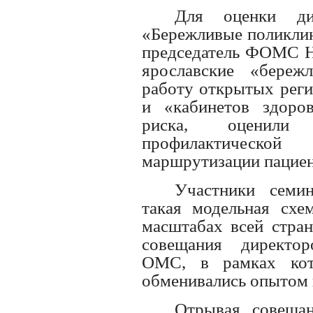
Для оценки ди
«Бережливые поликлин
председатель ФОМС На
ярославские «береж
работу открытых реги
и «кабинетов здоро
риска, оценили 
профилактической
маршрутизации пациен
Участники семин
такая модельная схе
масштабах всей стран
совещания директо
ОМС, в рамках кот
обменивались опытом 
Отрывая совеща