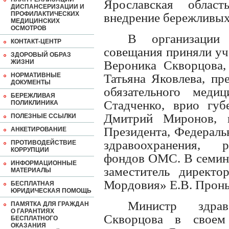
Ярославская облас
ДИСПАНСЕРИЗАЦИИ И
ПРОФИЛАКТИЧЕСКИХ
внедрение бережливых
МЕДИЦИНСКИХ
ОСМОТРОВ
В организации
КОНТАКТ-ЦЕНТР
совещания приняли уч
ЗДОРОВЫЙ ОБРАЗ
ЖИЗНИ
Вероника Скворцова,
НОРМАТИВНЫЕ
Татьяна Яковлева, пр
ДОКУМЕНТЫ
обязательного медиц
БЕРЕЖЛИВАЯ
Стадченко, врио губ
ПОЛИКЛИНИКА
Дмитрий Миронов, п
ПОЛЕЗНЫЕ ССЫЛКИ
Президента, Федераль
АНКЕТИРОВАНИЕ
здравоохранения, р
ПРОТИВОДЕЙСТВИЕ
КОРРУПЦИИ
фондов ОМС. В семина
ИНФОРМАЦИОННЫЕ
заместитель дирек
МАТЕРИАЛЫ
Мордовия» Е.В. Пронь
БЕСПЛАТНАЯ
ЮРИДИЧЕСКАЯ ПОМОЩЬ
Министр здра
ПАМЯТКА ДЛЯ ГРАЖДАН
О ГАРАНТИЯХ
Скворцова в своем
БЕСПЛАТНОГО
ОКАЗАНИЯ