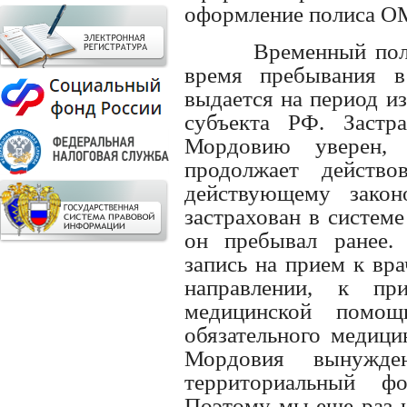
оформление полиса О
Временный пол
время пребывания в
выдается на период и
субъекта РФ. Застр
Мордовию уверен,
продолжает действ
действующему закон
застрахован в систем
он пребывал ранее.
запись на прием к вр
направлении, к пр
медицинской помо
обязательного медици
Мордовия вынужде
территориальный ф
Поэтому мы еще раз 