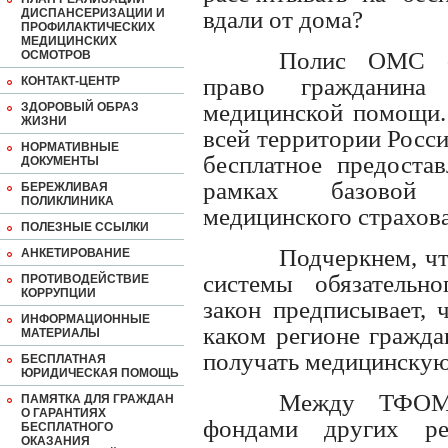
ДИСПАНСЕРИЗАЦИИ И
вдали от дома?
ПРОФИЛАКТИЧЕСКИХ
МЕДИЦИНСКИХ
Полис ОМС -
ОСМОТРОВ
право гражданина
КОНТАКТ-ЦЕНТР
медицинской помощи.
ЗДОРОВЫЙ ОБРАЗ
ЖИЗНИ
всей территории Росс
НОРМАТИВНЫЕ
бесплатное предоста
ДОКУМЕНТЫ
рамках базовой 
БЕРЕЖЛИВАЯ
ПОЛИКЛИНИКА
медицинского страхов
ПОЛЕЗНЫЕ ССЫЛКИ
Подчеркнем, чт
АНКЕТИРОВАНИЕ
системы обязательно
ПРОТИВОДЕЙСТВИЕ
КОРРУПЦИИ
закон предписывает, 
ИНФОРМАЦИОННЫЕ
каком регионе гражда
МАТЕРИАЛЫ
получать медицинскую
БЕСПЛАТНАЯ
ЮРИДИЧЕСКАЯ ПОМОЩЬ
Между ТФОМ
ПАМЯТКА ДЛЯ ГРАЖДАН
О ГАРАНТИЯХ
фондами других ре
БЕСПЛАТНОГО
ОКАЗАНИЯ