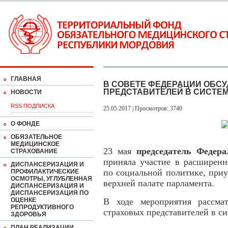
ГЛАВНАЯ
В СОВЕТЕ ФЕДЕРАЦИИ ОБСУ
ПРЕДСТАВИТЕЛЕЙ В СИСТЕ
НОВОСТИ
RSS ПОДПИСКА
25.05.2017 | Просмотров: 3740
О ФОНДЕ
ОБЯЗАТЕЛЬНОЕ
МЕДИЦИНСКОЕ
23 мая
председатель Федер
СТРАХОВАНИЕ
приняла участие в расширенн
ДИСПАНСЕРИЗАЦИЯ И
по социальной политике, при
ПРОФИЛАКТИЧЕСКИЕ
ОСМОТРЫ, УГЛУБЛЕННАЯ
верхней палате парламента.
ДИСПАНСЕРИЗАЦИЯ И
ДИСПАНСЕРИЗАЦИЯ ПО
ОЦЕНКЕ
В ходе мероприятия рассма
РЕПРОДУКТИВНОГО
страховых представителей в с
ЗДОРОВЬЯ
ПЛАН РЕАЛИЗАЦИИ