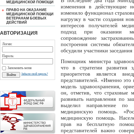
В последние два года Минз
МЕДИЦИНСКОЙ ПОМОЩИ
изменения в действующие н
ПРАВО НА ОКАЗАНИЕ
изменило функционал страхов
МЕДИЦИНСКОЙ ПОМОЩИ
ВЕТЕРАНАМ БОЕВЫХ
нагрузку в части создания н
ДЕЙСТВИЙ
интересов получателей мед
подход при оказании ме
АВТОРИЗАЦИЯ
сопровождение застрахованн
построения системы обязател
Логин:
обсудили участники заседания
Пароль:
Помощник министра здравоох
что в стратегии развития 
Запомнить меня
приоритетов является вне
Забыли свой пароль?
представителей. «Именно это
модель здравоохранения, ори
он, отметив, что страховые 
развивать направления по за
выделил направление по 
медицинскую помощь. «Рос
медицинскую помощь. Населе
прав на бесплатную помощ
представителей важно совер