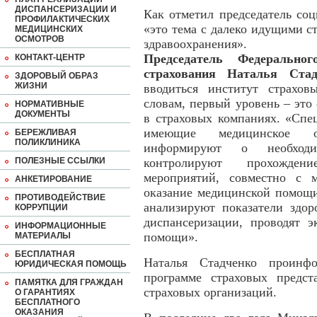
ДИСПАНСЕРИЗАЦИИ И
Как отметил председатель со
ПРОФИЛАКТИЧЕСКИХ
«это тема с далеко идущими с
МЕДИЦИНСКИХ
ОСМОТРОВ
здравоохранения».
Председатель Федеральног
КОНТАКТ-ЦЕНТР
страхования Наталья Стад
ЗДОРОВЫЙ ОБРАЗ
ЖИЗНИ
вводиться институт страхов
словам, первый уровень – это
НОРМАТИВНЫЕ
ДОКУМЕНТЫ
в страховых компаниях. «Спе
имеющие медицинское об
БЕРЕЖЛИВАЯ
ПОЛИКЛИНИКА
информируют о необходим
ПОЛЕЗНЫЕ ССЫЛКИ
контролируют прохождени
мероприятий, совместно с 
АНКЕТИРОВАНИЕ
оказание медицинской помощи
ПРОТИВОДЕЙСТВИЕ
анализируют показатели здор
КОРРУПЦИИ
диспансеризации, проводят э
ИНФОРМАЦИОННЫЕ
помощи».
МАТЕРИАЛЫ
БЕСПЛАТНАЯ
Наталья Стадченко проинф
ЮРИДИЧЕСКАЯ ПОМОЩЬ
программе страховых предст
ПАМЯТКА ДЛЯ ГРАЖДАН
страховых организаций.
О ГАРАНТИЯХ
БЕСПЛАТНОГО
ОКАЗАНИЯ