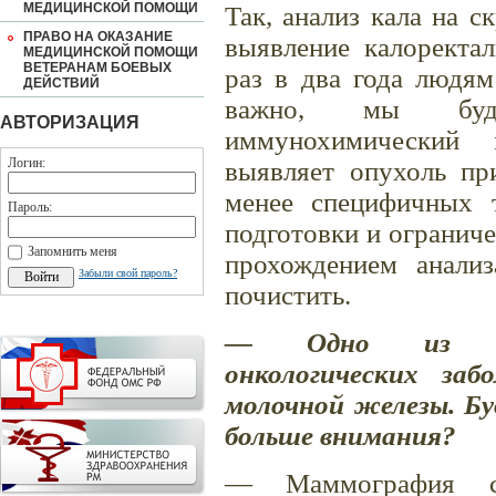
МЕДИЦИНСКОЙ ПОМОЩИ
Так, анализ кала на 
ПРАВО НА ОКАЗАНИЕ
выявление калоректал
МЕДИЦИНСКОЙ ПОМОЩИ
ВЕТЕРАНАМ БОЕВЫХ
раз в два года людям
ДЕЙСТВИЙ
важно, мы буде
АВТОРИЗАЦИЯ
иммунохимический 
Логин:
выявляет опухоль пр
менее специфичных т
Пароль:
подготовки и ограниче
Запомнить меня
прохождением анали
Забыли свой пароль?
почистить.
— Одно из сам
онкологических за
молочной железы. Бу
больше внимания?
— Маммография с