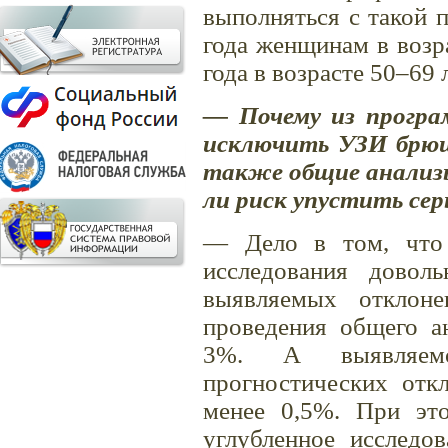
выполняться с такой 
года женщинам в возра
года в возрасте 50–69 л
— Почему из програ
исключить УЗИ брюш
также общие анализы
ли риск упустить сер
— Дело в том, что 
исследования доволь
выявляемых отклон
проведения общего ан
3%. А выявляемо
прогностических отк
менее 0,5%. При эт
углубленное исследо