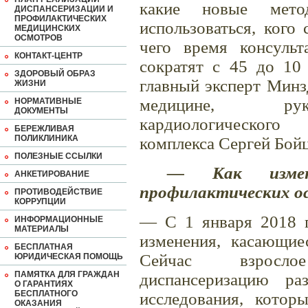
какие новые мето
ДИСПАНСЕРИЗАЦИИ И
ПРОФИЛАКТИЧЕСКИХ
использоваться, кого
МЕДИЦИНСКИХ
ОСМОТРОВ
чего время консуль
КОНТАКТ-ЦЕНТР
сократят с 45 до 10 
ЗДОРОВЫЙ ОБРАЗ
главный эксперт Минз
ЖИЗНИ
медицине, руко
НОРМАТИВНЫЕ
ДОКУМЕНТЫ
кардиологического
БЕРЕЖЛИВАЯ
ПОЛИКЛИНИКА
комплекса Сергей Бойц
ПОЛЕЗНЫЕ ССЫЛКИ
— Как измен
АНКЕТИРОВАНИЕ
профилактических о
ПРОТИВОДЕЙСТВИЕ
КОРРУПЦИИ
— С 1 января 2018 г
ИНФОРМАЦИОННЫЕ
МАТЕРИАЛЫ
изменения, касающиес
БЕСПЛАТНАЯ
Сейчас взросло
ЮРИДИЧЕСКАЯ ПОМОЩЬ
ПАМЯТКА ДЛЯ ГРАЖДАН
диспансеризацию р
О ГАРАНТИЯХ
БЕСПЛАТНОГО
исследования, котор
ОКАЗАНИЯ