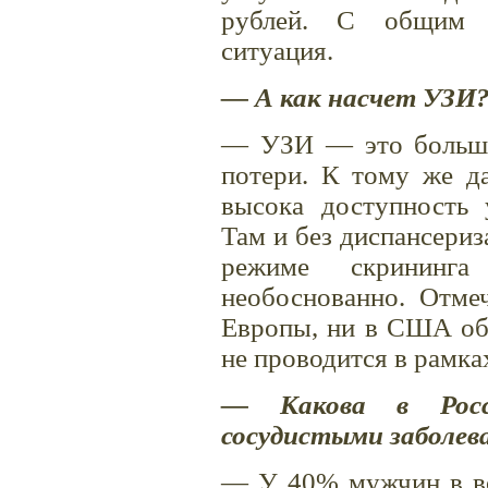
рублей. С общим а
ситуация.
— А как насчет УЗИ
— УЗИ — это больши
потери. К тому же да
высока доступность у
Там и без диспансериз
режиме скрининг
необоснованно. Отмеч
Европы, ни в США об
не проводится в рамка
— Какова в Росс
сосудистыми заболев
— У 40% мужчин в воз