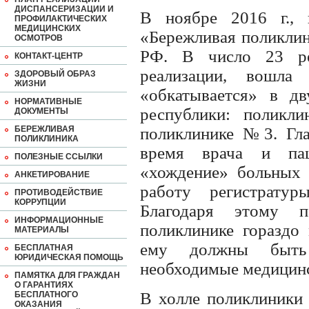
ДИСПАНСЕРИЗАЦИИ И
В ноябре 2016 г., 
ПРОФИЛАКТИЧЕСКИХ
МЕДИЦИНСКИХ
«Бережливая поликли
ОСМОТРОВ
РФ. В число 23 ре
КОНТАКТ-ЦЕНТР
реализации, вошла
ЗДОРОВЫЙ ОБРАЗ
ЖИЗНИ
«обкатывается» в дв
НОРМАТИВНЫЕ
республики: полик
ДОКУМЕНТЫ
БЕРЕЖЛИВАЯ
поликлинике №3. Глав
ПОЛИКЛИНИКА
время врача и пац
ПОЛЕЗНЫЕ ССЫЛКИ
«хождение» больных 
АНКЕТИРОВАНИЕ
работу регистратур
ПРОТИВОДЕЙСТВИЕ
КОРРУПЦИИ
Благодаря этому п
ИНФОРМАЦИОННЫЕ
поликлинике гораздо
МАТЕРИАЛЫ
ему должны быть 
БЕСПЛАТНАЯ
ЮРИДИЧЕСКАЯ ПОМОЩЬ
необходимые медицинс
ПАМЯТКА ДЛЯ ГРАЖДАН
О ГАРАНТИЯХ
В холле поликлиники 
БЕСПЛАТНОГО
ОКАЗАНИЯ