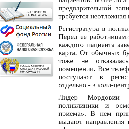
предварительной зап
требуется неотложная
Регистратура в полик
Перед ее работницами
каждого пациента зав
карта. От обычных б
тоже не отказалас
помещении. Все телеф
поступают в регис
отдельно - в колл-цент
Лидер Мордовии п
поликлиники и осмо
приема». В нем прин
выдают направления н