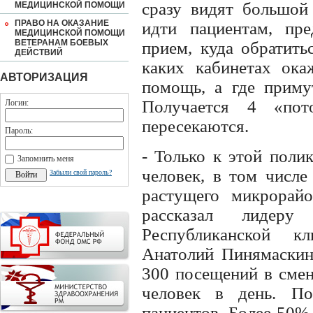
сразу видят большой 
МЕДИЦИНСКОЙ ПОМОЩИ
ПРАВО НА ОКАЗАНИЕ
идти пациентам, пре
МЕДИЦИНСКОЙ ПОМОЩИ
ВЕТЕРАНАМ БОЕВЫХ
прием, куда обратить
ДЕЙСТВИЙ
каких кабинетах ок
АВТОРИЗАЦИЯ
помощь, а где примут
Получается 4 «пот
Логин:
пересекаются.
Пароль:
- Только к этой поли
Запомнить меня
человек, в том числе
Забыли свой пароль?
растущего микрорай
рассказал лидер
Республиканской 
Анатолий Пинямаскин.
300 посещений в смен
человек в день. П
пациентов. Более 50%