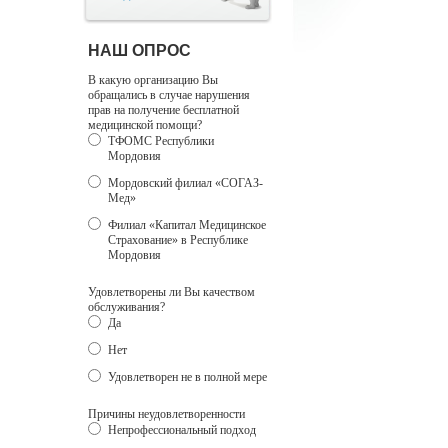
НАШ ОПРОС
В какую организацию Вы
обращались в случае нарушения
прав на получение бесплатной
медицинской помощи?
ТФОМС Республики
Мордовия
Мордовский филиал «СОГАЗ-
Мед»
Филиал «Капитал Медицинское
Страхование» в Республике
Мордовия
Удовлетворены ли Вы качеством
обслуживания?
Да
Нет
Удовлетворен не в полной мере
Причины неудовлетворенности
Непрофессиональный подход