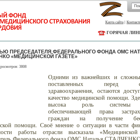
Карта сайта
Контакт
ГОРЯЧАЯ ЛИН
ЬЮ ПРЕДСЕДАТЕЛЯ ФЕДЕРАЛЬНОГО ФОНДА ОМС НА
НКО «МЕДИЦИНСКОЙ ГАЗЕТЕ»
Просмотров: 3808
Одними из важнейших и сложных
поставленных перед си
здравоохранения, остаются досту
качество медицинской помощи
. Зд
высока роль системы
обеспечивающей права застрах
граждан на получение бесп
нской помощи.
Своё мнение о ситуации в части фи
ьности работы отрасли высказала «Медицинской 
атель Федерального фонда ОМС Наталья СТАДЧЕНКО