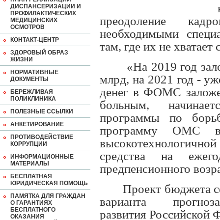
ДИСПАНСЕРИЗАЦИИ И
ПРОФИЛАКТИЧЕСКИХ
преодоление кадро
МЕДИЦИНСКИХ
ОСМОТРОВ
необходимыми специ
КОНТАКТ-ЦЕНТР
там, где их не хватает 
ЗДОРОВЫЙ ОБРАЗ
ЖИЗНИ
«На 2019 год зал
НОРМАТИВНЫЕ
млрд, на 2021 год - у
ДОКУМЕНТЫ
денег в ФОМС заложе
БЕРЕЖЛИВАЯ
ПОЛИКЛИНИКА
больным, начинает
ПОЛЕЗНЫЕ ССЫЛКИ
программы по борь
АНКЕТИРОВАНИЕ
программу ОМС вк
ПРОТИВОДЕЙСТВИЕ
высокотехнологично
КОРРУПЦИИ
средства на ежего
ИНФОРМАЦИОННЫЕ
МАТЕРИАЛЫ
предпенсионного возра
БЕСПЛАТНАЯ
ЮРИДИЧЕСКАЯ ПОМОЩЬ
Проект бюджета с
ПАМЯТКА ДЛЯ ГРАЖДАН
варианта прогноза
О ГАРАНТИЯХ
БЕСПЛАТНОГО
развития Российской 
ОКАЗАНИЯ