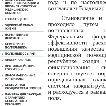
года и по настоящ
ДИСПАНСЕРИЗАЦИИ И
ПРОФИЛАКТИЧЕСКИХ
возглавляет Владимир
МЕДИЦИНСКИХ
ОСМОТРОВ
Становление и
КОНТАКТ-ЦЕНТР
проходило путем 
ЗДОРОВЫЙ ОБРАЗ
ЖИЗНИ
поставленных ру
НОРМАТИВНЫЕ
Федеральным фон
ДОКУМЕНТЫ
эффективности расх
БЕРЕЖЛИВАЯ
повышения качества
ПОЛИКЛИНИКА
медицинской помощ
ПОЛЕЗНЫЕ ССЫЛКИ
республике создан
АНКЕТИРОВАНИЕ
финансирования 
ПРОТИВОДЕЙСТВИЕ
КОРРУПЦИИ
совершенствуется нор
ИНФОРМАЦИОННЫЕ
определяющая взаи
МАТЕРИАЛЫ
системы - каждый руб
БЕСПЛАТНАЯ
ЮРИДИЧЕСКАЯ ПОМОЩЬ
и расходуется в рамка
ПАМЯТКА ДЛЯ ГРАЖДАН
поля.
О ГАРАНТИЯХ
БЕСПЛАТНОГО
ОКАЗАНИЯ