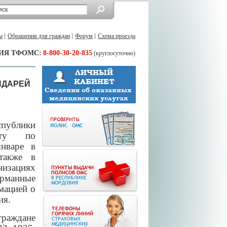
ы
Обращения для граждан
Форум
Схема проезда
ИЯ ТФОМС:
8-800-30-20-835
(круглосуточно)
НДАРЕЙ
публики
оту по
нваре в
также в
изациях
арманные
мацией о
ия.
граждане