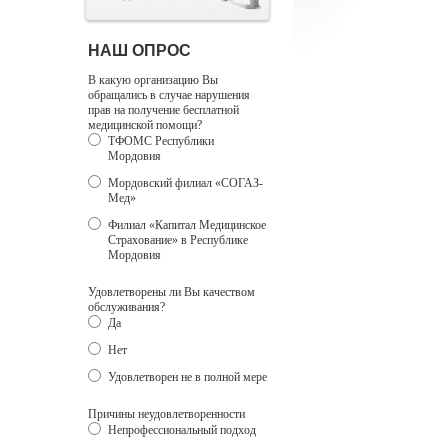
НАШ ОПРОС
В какую организацию Вы
обращались в случае нарушения
прав на получение бесплатной
медицинской помощи?
ТФОМС Республики
Мордовия
Мордовский филиал «СОГАЗ-
Мед»
Филиал «Капитал Медицинское
Страхование» в Республике
Мордовия
Удовлетворены ли Вы качеством
обслуживания?
Да
Нет
Удовлетворен не в полной мере
Причины неудовлетворенности
Непрофессиональный подход