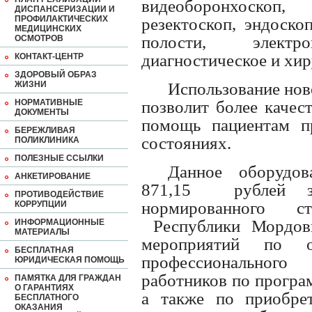
видеоборонхоскоп,
ДИСПАНСЕРИЗАЦИИ И
ПРОФИЛАКТИЧЕСКИХ
резектоскоп, эндоск
МЕДИЦИНСКИХ
полости, элект
ОСМОТРОВ
диагностическое и хир
КОНТАКТ-ЦЕНТР
ЗДОРОВЫЙ ОБРАЗ
ЖИЗНИ
Использование нов
НОРМАТИВНЫЕ
позволит более качес
ДОКУМЕНТЫ
помощь пациентам п
БЕРЕЖЛИВАЯ
состояниях.
ПОЛИКЛИНИКА
ПОЛЕЗНЫЕ ССЫЛКИ
Данное
оборудов
АНКЕТИРОВАНИЕ
871,15
рублей 
ПРОТИВОДЕЙСТВИЕ
нормированного 
КОРРУПЦИИ
Республики Мордов
ИНФОРМАЦИОННЫЕ
МАТЕРИАЛЫ
мероприятий по ор
БЕСПЛАТНАЯ
профессионального
ЮРИДИЧЕСКАЯ ПОМОЩЬ
работников по програ
ПАМЯТКА ДЛЯ ГРАЖДАН
О ГАРАНТИЯХ
а также по приобре
БЕСПЛАТНОГО
ОКАЗАНИЯ