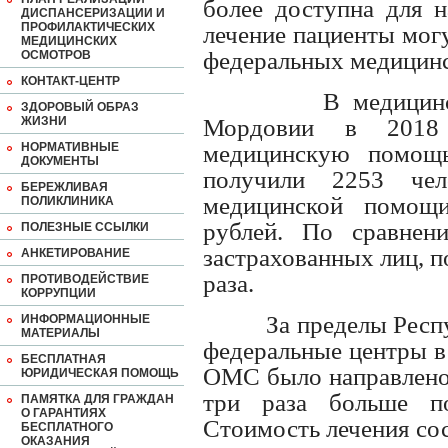
более доступна для н
ДИСПАНСЕРИЗАЦИИ И
ПРОФИЛАКТИЧЕСКИХ
лечение пациенты могу
МЕДИЦИНСКИХ
федеральных медицинс
ОСМОТРОВ
КОНТАКТ-ЦЕНТР
В медицин
ЗДОРОВЫЙ ОБРАЗ
ЖИЗНИ
Мордовии в 2018 
НОРМАТИВНЫЕ
медицинскую помощ
ДОКУМЕНТЫ
получили 2253 чел
БЕРЕЖЛИВАЯ
медицинской помощ
ПОЛИКЛИНИКА
рублей. По сравнен
ПОЛЕЗНЫЕ ССЫЛКИ
застрахованных лиц, 
АНКЕТИРОВАНИЕ
раза.
ПРОТИВОДЕЙСТВИЕ
КОРРУПЦИИ
За пределы Рес
ИНФОРМАЦИОННЫЕ
МАТЕРИАЛЫ
федеральные центры в
БЕСПЛАТНАЯ
ОМС было направлено 
ЮРИДИЧЕСКАЯ ПОМОЩЬ
три раза больше п
ПАМЯТКА ДЛЯ ГРАЖДАН
О ГАРАНТИЯХ
Стоимость лечения сос
БЕСПЛАТНОГО
ОКАЗАНИЯ