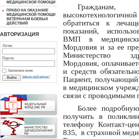
МЕДИЦИНСКОЙ ПОМОЩИ
Граждана
ПРАВО НА ОКАЗАНИЕ
высокотехнологичной
МЕДИЦИНСКОЙ ПОМОЩИ
ВЕТЕРАНАМ БОЕВЫХ
обратиться к лечащ
ДЕЙСТВИЙ
показаний, использ
АВТОРИЗАЦИЯ
ВМП в медицинских
Мордовия и за ее пре
Логин:
Министерство здр
Пароль:
Мордовия, оплачивае
и средств обязательн
Запомнить меня
Забыли свой пароль?
Пациент, получающий
в медицинском учрежде
связи с проводимыми 
Более подробн
получить в поликли
телефону Контакт-цен
835,
в страховой меди