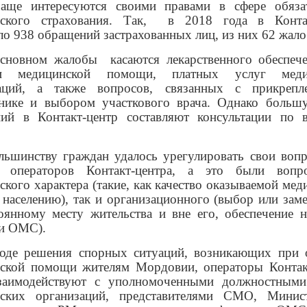
аще интересуются своими правами в сфере обяза
ского страхования. Так,
в 2018 года в Контак
ло 938 обращений застрахованных лиц, из них 62 жал
основном жалобы
касаются лекарственного обеспеч
ии медицинской помощи, платных услуг меди
заций, а также вопросов, связанных с прикрепл
нике и выбором участкового врача. Однако больш
ий в Контакт-центр составляют консультации по 
льшинству граждан удалось урегулировать свои воп
 операторов Контакт-центра, а это были вопр
ского характера (такие, как качество оказываемой мед
населению), так и организационного (выбор или за
оянному месту жительства и вне его, обеспечение н
и ОМС).
оде решения спорных ситуаций, возникающих при 
ской помощи жителям Мордовии, операторы Контак
заимодействуют с уполномоченными должностным
ских организаций, представителями СМО, Минис