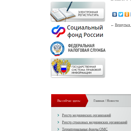
←
Вернуться 
Вы сейчас здесь:
Главная
/
Новости
Реестр медицинских организаций
Реестр страховых медицинских организаций
Территориальные фонды ОМС