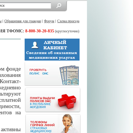
ы
Обращения для граждан
Форум
Схема проезда
ИЯ ТФОМС:
8-800-30-20-835
(круглосуточно)
ом фонде
ахования
Контакт-
дневно
льтируют
сплатной
димости,
ентов на
е активны