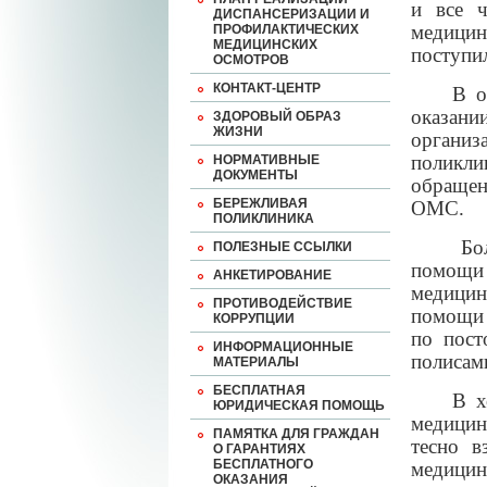
и все ч
ДИСПАНСЕРИЗАЦИИ И
медицин
ПРОФИЛАКТИЧЕСКИХ
МЕДИЦИНСКИХ
поступи
ОСМОТРОВ
КОНТАКТ-ЦЕНТР
В 
оказан
ЗДОРОВЫЙ ОБРАЗ
ЖИЗНИ
органи
поликли
НОРМАТИВНЫЕ
ДОКУМЕНТЫ
обращен
БЕРЕЖЛИВАЯ
ОМС.
ПОЛИКЛИНИКА
Бо
ПОЛЕЗНЫЕ ССЫЛКИ
помощи
АНКЕТИРОВАНИЕ
медицин
ПРОТИВОДЕЙСТВИЕ
помощи 
КОРРУПЦИИ
по пост
ИНФОРМАЦИОННЫЕ
полисам
МАТЕРИАЛЫ
БЕСПЛАТНАЯ
В х
ЮРИДИЧЕСКАЯ ПОМОЩЬ
медицин
ПАМЯТКА ДЛЯ ГРАЖДАН
тесно в
О ГАРАНТИЯХ
БЕСПЛАТНОГО
медицин
ОКАЗАНИЯ