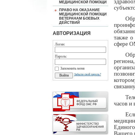
здраво
МЕДИЦИНСКОЙ ПОМОЩИ
субъект
ПРАВО НА ОКАЗАНИЕ
МЕДИЦИНСКОЙ ПОМОЩИ
Об
ВЕТЕРАНАМ БОЕВЫХ
ДЕЙСТВИЙ
проинфо
обязанн
АВТОРИЗАЦИЯ
также о
сфере О
Логин:
Обр
Пароль:
региона
организ
Запомнить меня
позвони
Забыли свой пароль?
которо
связанн
Тел
часов и
Есл
медицин
Единого
Вашего 