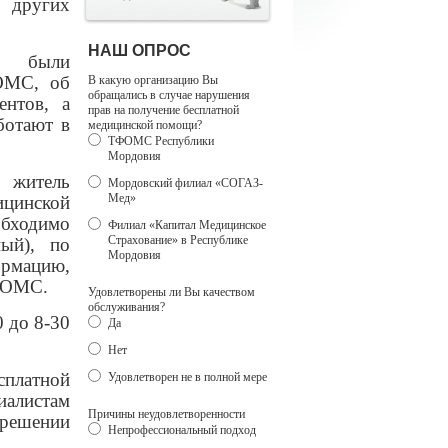
 других
НАШ ОПРОС
е были
ОМС, об
В какую организацию Вы
обращались в случае нарушения
ентов, а
прав на получение бесплатной
ботают в
медицинской помощи?
ТФОМС Республики
Мордовия
 житель
Мордовский филиал «СОГАЗ-
Мед»
ицинской
обходимо
Филиал «Капитал Медицинское
Страхование» в Республике
ный), по
Мордовия
рмацию,
у ОМС.
Удовлетворены ли Вы качеством
обслуживания?
0 до 8-30
Да
Нет
сплатной
Удовлетворен не в полной мере
иалистам
Причины неудовлетворенности
 решении
Непрофессиональный подход