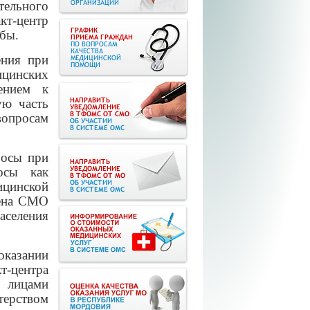
тельного
т-центр
обы.
ения при
цинских
ением к
ую часть
вопросам
росы при
осы как
ицинской
мена СМО
аселения
оказании
т-центра
и лицами
терством