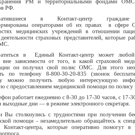
охранения РМ и территориальными фондами ОМС
ов РФ.
ратившиеся в Контакт-центр граждан
рмированы операторами об их правах
в сфере 
остях медицинских учреждений в отношении паци
 деятельности страховых представителей, которые ра
МС.
атиться в
Единый Контакт-центр может любой
, вне зависимости от того, в какой страховой мед
ации он получил свой полис ОМС. Для этого не
ть по телефону 8-800-30-20-835 (звонок бесплат
му можно получить любую интересующую инфо
ую с предоставлением медицинской помощи по полис
ефон работает ежедневно с 8-30 до 17-30 часов, с 17-3
 в выходные дни — в режиме электронного секретаря.
и Вы столкнулись с трудностями при получении бе
ской помощи - незамедлительно обращайтесь к спец
 Контакт-центра, которые оперативно помогут в
вопроса.