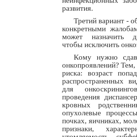
неинфекционных забо
развития.
Третий вариант - о
конкретными жалобам
может назначить до
чтобы исключить онко
Кому нужно сдав
онкопроявлений? Тем,
риска: возраст попа
распространенных ви
для онкоскрининг
проведения диспансер
кровных родственни
опухолевые процесс
почках, яичниках, мол
признаки, характе
утомляемость, субфе