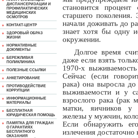
ДИСПАНСЕРИЗАЦИИ И
становится процент 
ПРОФИЛАКТИЧЕСКИХ
МЕДИЦИНСКИХ
старшего поколения. 
ОСМОТРОВ
начали доживать до ра
КОНТАКТ-ЦЕНТР
знает хотя бы одну 
ЗДОРОВЫЙ ОБРАЗ
ЖИЗНИ
окружении.
НОРМАТИВНЫЕ
ДОКУМЕНТЫ
Долгое время счи
БЕРЕЖЛИВАЯ
даже если взять тольк
ПОЛИКЛИНИКА
1970-х выживаемость
ПОЛЕЗНЫЕ ССЫЛКИ
Сейчас (если говори
АНКЕТИРОВАНИЕ
рака) она выросла до
ПРОТИВОДЕЙСТВИЕ
выживаемости и у с
КОРРУПЦИИ
взрослого рака (рак 
ИНФОРМАЦИОННЫЕ
МАТЕРИАЛЫ
матки, яичников у 
БЕСПЛАТНАЯ
железы у мужчин, коло
ЮРИДИЧЕСКАЯ ПОМОЩЬ
Если обнаружить ег
ПАМЯТКА ДЛЯ ГРАЖДАН
О ГАРАНТИЯХ
излечения достаточно 
БЕСПЛАТНОГО
ОКАЗАНИЯ