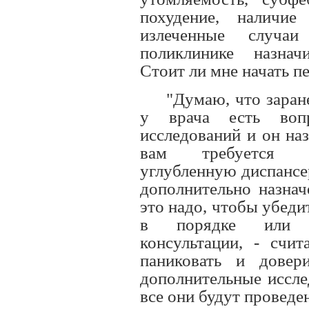
похудение, наличие
излеченные случаи
поликлинике назнач
Стоит ли мне начать п
"Думаю, что заране
у врача есть воп
исследований и он наз
вам требуется д
углубленную диспансе
дополнительно назнач
это надо, чтобы убеди
в порядке или т
консультации, - счит
паниковать и довер
дополнительные исслед
все они будут провед